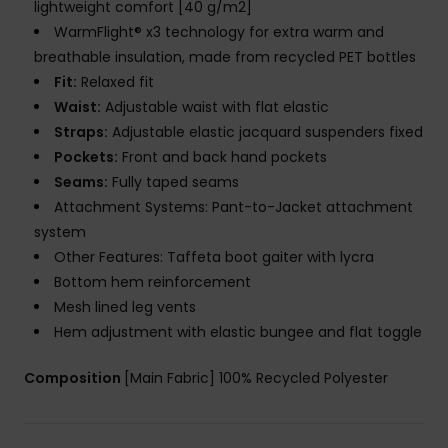
lightweight comfort [40 g/m2]
WarmFlight® x3 technology for extra warm and
breathable insulation, made from recycled PET bottles
Fit:
Relaxed fit
Waist:
Adjustable waist with flat elastic
Straps:
Adjustable elastic jacquard suspenders fixed
Pockets:
Front and back hand pockets
Seams:
Fully taped seams
Attachment Systems: Pant-to-Jacket attachment
system
Other Features: Taffeta boot gaiter with lycra
Bottom hem reinforcement
Mesh lined leg vents
Hem adjustment with elastic bungee and flat toggle
Composition
[Main Fabric] 100% Recycled Polyester