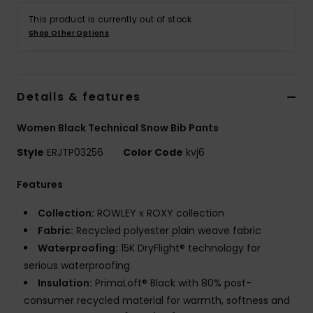
Vaatteet
This product is currently out of stock.
Shop Other Options
Lisätarvik
Kengät
Details & features
Women Black Technical Snow Bib Pants
Fitness
Style
ERJTP03256
Color Code
kvj6
Snow
Features
Collection:
ROWLEY x ROXY collection
Fabric:
Recycled polyester plain weave fabric
Waterproofing:
15K DryFlight® technology for
serious waterproofing
Insulation:
PrimaLoft® Black with 80% post-
consumer recycled material for warmth, softness and