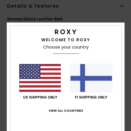
Vaatteet
Details & features
Women Black Leather Belt
Lisätarvik
Style
ERJAA04512
Color Code
kvj0
Kengät
WELCOME TO ROXY
Features
Choose your country
Fabric:
Textured real leather
Fitness
Buckle:
Metal engraved round buckle
Size:
S/M & M/L
Snow
Composition
[Main Fabric] 100% Leather
US SHIPPING ONLY
FI SHIPPING ONLY
Shipping & Returns
VIEW ALL COUNTRIES
Recently Viewed