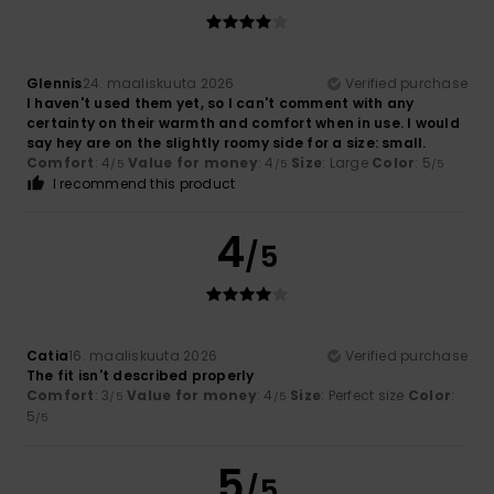
Glennis
24. maaliskuuta 2026
Verified purchase
I haven't used them yet, so I can't comment with any
certainty on their warmth and comfort when in use. I would
say hey are on the slightly roomy side for a size: small.
Comfort
: 4
Value for money
: 4
Size
: Large
Color
: 5
/5
/5
/5
I recommend this product
4
/5
Catia
16. maaliskuuta 2026
Verified purchase
The fit isn't described properly
Comfort
: 3
Value for money
: 4
Size
: Perfect size
Color
:
/5
/5
5
/5
5
/5