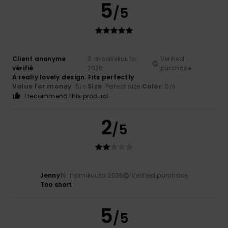
5
/5
Client anonyme
3. maaliskuuta
Verified
vérifié
2026
purchase
A really lovely design. Fits perfectly
Value for money
: 5
Size
: Perfect size
Color
: 5
/5
/5
I recommend this product
2
/5
Jenny
16. helmikuuta 2026
Verified purchase
Too short
5
/5