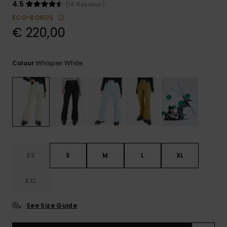
View
Varustekas
Mekot
Talvivaatt
4.5
(14 Reviews)
the FAQ
GIFTCARDS
ECO-BONUS
Huivit ja
€ 220,00
Lumilautai
Jumpsuits &
hanskat
Lainelauta
WISHLIST
Playsuits
Hatut & pi
Koulureput
Whisper White
Colour
Shortsit
Aurinkolas
Lisätarvik
Hameet
Märkäpuvu
Suojavaat
XS
S
M
L
XL
& neopreen
lisätarvikk
XXL
Swim
See Size Guide