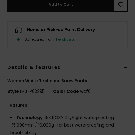
Vaatteet
Add to Cart
Lisätarvik
Home or Pick-up Point Delivery
Kengät
Scheduled from
11 elokuuta
Fitness
Details & features
Snow
Women White Technical Snow Pants
Style
ERJTP03295
Color Code
wcf0
Features
Technology:
15K ROXY DryFlight waterproofing
[15,000mm / 10,000g] for best waterproofing and
breathability