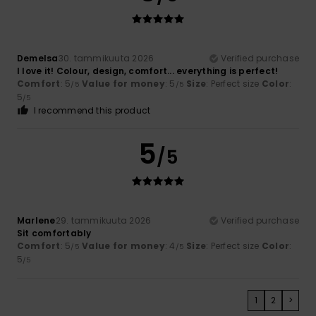
Demelsa
30. tammikuuta 2026
Verified purchase
I love it! Colour, design, comfort... everything is perfect!
Comfort
: 5
Value for money
: 5
Size
: Perfect size
Color
:
/5
/5
5
/5
I recommend this product
5
/5
Marlene
29. tammikuuta 2026
Verified purchase
Sit comfortably
Comfort
: 5
Value for money
: 4
Size
: Perfect size
Color
:
/5
/5
5
/5
1
2
>