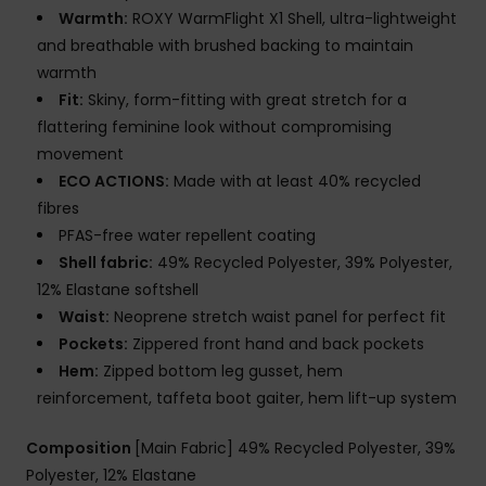
Warmth:
ROXY WarmFlight X1 Shell, ultra-lightweight
and breathable with brushed backing to maintain
warmth
Fit:
Skiny, form-fitting with great stretch for a
flattering feminine look without compromising
movement
ECO ACTIONS:
Made with at least 40% recycled
fibres
PFAS-free water repellent coating
Shell fabric:
49% Recycled Polyester, 39% Polyester,
12% Elastane softshell
Waist:
Neoprene stretch waist panel for perfect fit
Pockets:
Zippered front hand and back pockets
Hem:
Zipped bottom leg gusset, hem
reinforcement, taffeta boot gaiter, hem lift-up system
Composition
[Main Fabric] 49% Recycled Polyester, 39%
Polyester, 12% Elastane