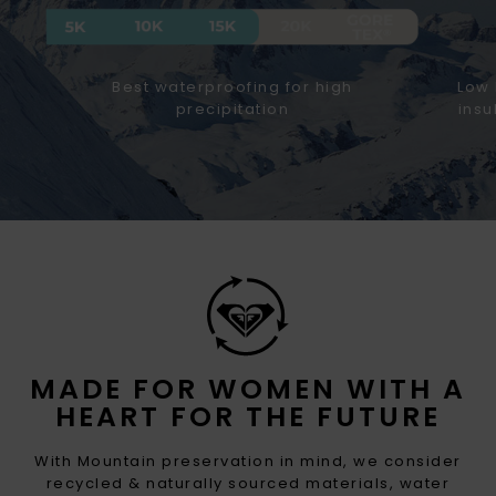
Best waterproofing for high
Low 
precipitation
insu
MADE FOR WOMEN WITH A
HEART FOR THE FUTURE
With Mountain preservation in mind, we consider
recycled & naturally sourced materials, water