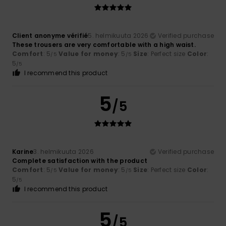
Client anonyme vérifié
5. helmikuuta 2026
Verified purchase
These trousers are very comfortable with a high waist.
Comfort
: 5
Value for money
: 5
Size
: Perfect size
Color
:
/5
/5
5
/5
I recommend this product
5
/5
Karine
3. helmikuuta 2026
Verified purchase
Complete satisfaction with the product
Comfort
: 5
Value for money
: 5
Size
: Perfect size
Color
:
/5
/5
5
/5
I recommend this product
5
/5