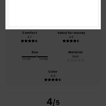
/5
based on
14 verified reviews
since joulukuuta 2025
79% of our customers recommend this product
Comfort
Value for money
4.7
4.5
Size
Material
NaN
Too small
Too large
Color
4.9
4
/5