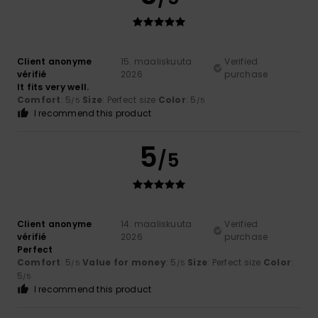
Client anonyme
15. maaliskuuta
Verified
vérifié
2026
purchase
It fits very well.
Comfort
: 5
Size
: Perfect size
Color
: 5
/5
/5
I recommend this product
5
/5
Client anonyme
14. maaliskuuta
Verified
vérifié
2026
purchase
Perfect
Comfort
: 5
Value for money
: 5
Size
: Perfect size
Color
:
/5
/5
5
/5
I recommend this product