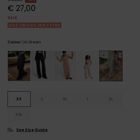
View
Varustekas
Mekot
Talvivaatt
the FAQ
€ 27,00
GIFTCARDS
Huivit ja
SALE
Lumilautai
Jumpsuits &
hanskat
Lainelauta
SALE ON SALE 25% EXTRA
WISHLIST
Playsuits
Hatut & pi
Koulureput
Oil Green
Colour
Shortsit
Aurinkolas
Lisätarvik
Hameet
Märkäpuvu
Suojavaat
XS
S
M
L
XL
& neopreen
lisätarvikk
XXL
Swim
See Size Guide