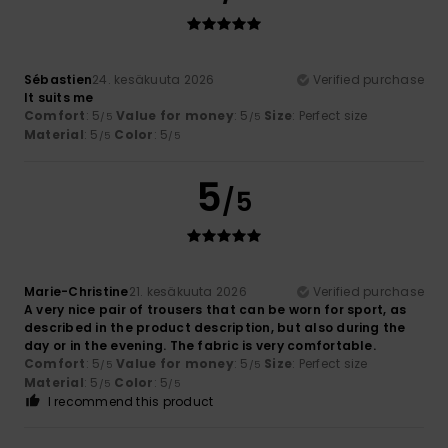
Sébastien
24. kesäkuuta 2026
Verified purchase
It suits me
Comfort
: 5
Value for money
: 5
Size
: Perfect size
/5
/5
Material
: 5
Color
: 5
/5
/5
5
/5
Marie-Christine
21. kesäkuuta 2026
Verified purchase
A very nice pair of trousers that can be worn for sport, as
described in the product description, but also during the
day or in the evening. The fabric is very comfortable.
Comfort
: 5
Value for money
: 5
Size
: Perfect size
/5
/5
Material
: 5
Color
: 5
/5
/5
I recommend this product