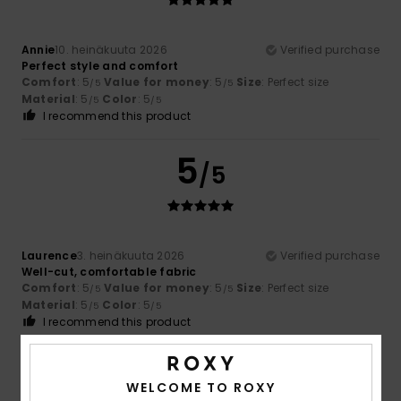
Annie
10. heinäkuuta 2026
Verified purchase
Perfect style and comfort
Comfort
: 5
Value for money
: 5
Size
: Perfect size
/5
/5
Material
: 5
Color
: 5
/5
/5
I recommend this product
5
/5
Laurence
3. heinäkuuta 2026
Verified purchase
Well-cut, comfortable fabric
Comfort
: 5
Value for money
: 5
Size
: Perfect size
/5
/5
Material
: 5
Color
: 5
/5
/5
I recommend this product
5
/5
WELCOME TO ROXY