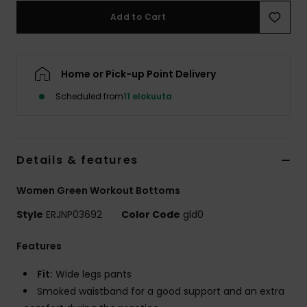
Vaatteet
Add to Cart
Lisätarvik
Home or Pick-up Point Delivery
Kengät
Scheduled from
11 elokuuta
Fitness
Details & features
Snow
Women Green Workout Bottoms
Style
ERJNP03692
Color Code
gld0
Features
Fit:
Wide legs pants
Smoked waistband for a good support and an extra