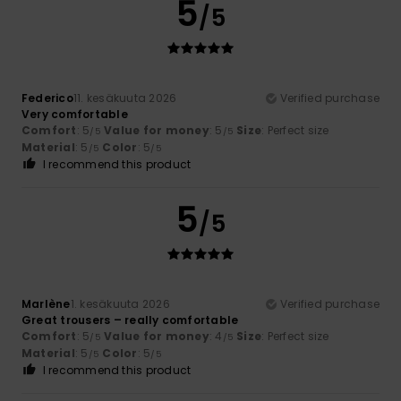
5
/5
Federico
11. kesäkuuta 2026
Verified purchase
Very comfortable
Comfort
: 5
Value for money
: 5
Size
: Perfect size
/5
/5
Material
: 5
Color
: 5
/5
/5
I recommend this product
5
/5
Marlène
1. kesäkuuta 2026
Verified purchase
Great trousers – really comfortable
Comfort
: 5
Value for money
: 4
Size
: Perfect size
/5
/5
Material
: 5
Color
: 5
/5
/5
I recommend this product