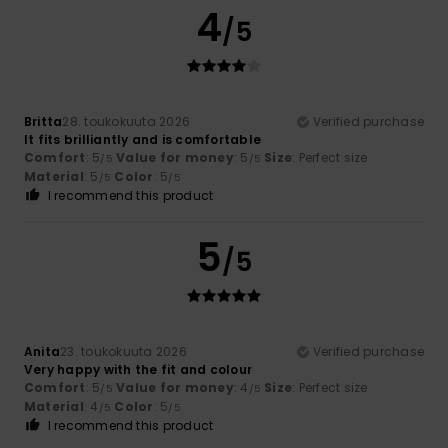
4
/5
Britta
28. toukokuuta 2026
Verified purchase
It fits brilliantly and is comfortable
Comfort
: 5
Value for money
: 5
Size
: Perfect size
/5
/5
Material
: 5
Color
: 5
/5
/5
I recommend this product
5
/5
Anita
23. toukokuuta 2026
Verified purchase
Very happy with the fit and colour
Comfort
: 5
Value for money
: 4
Size
: Perfect size
/5
/5
Material
: 4
Color
: 5
/5
/5
I recommend this product