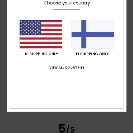
Choose your country
Andrea
2. heinäkuuta 2026
Verified purchase
Excellent quality, perfect fit
Comfort
: 5
Value for money
: 5
Size
: Perfect size
/5
/5
Material
: 5
Color
: 5
/5
/5
I recommend this product
US SHIPPING ONLY
FI SHIPPING ONLY
5
/5
VIEW ALL COUNTRIES
David
1. heinäkuuta 2026
Verified purchase
Comfortable to wear
Comfort
: 5
Value for money
: 4
Size
: Perfect size
/5
/5
Material
: 5
Color
: 5
/5
/5
I recommend this product
5
/5