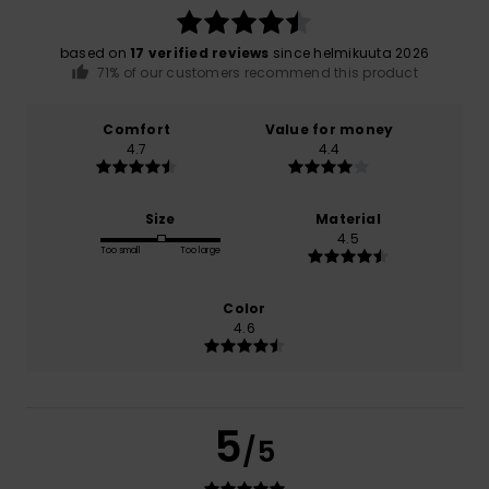
based on
17 verified reviews
since helmikuuta 2026
71% of our customers recommend this product
Comfort
Value for money
4.7
4.4
Size
Material
4.5
Too small
Too large
Color
4.6
5
/5