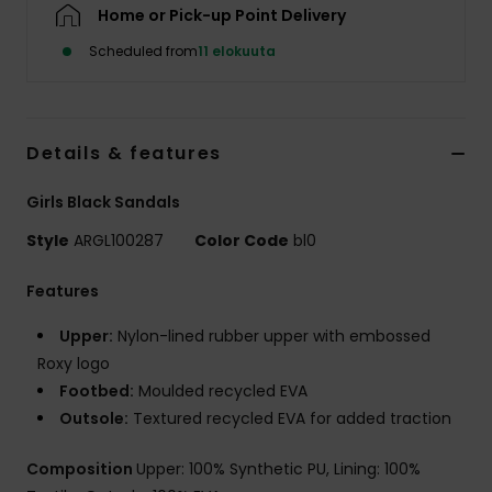
Vaatteet
Home or Pick-up Point Delivery
Scheduled from
11 elokuuta
Lisätarvik
Kengät
Details & features
Girls Black Sandals
Fitness
Style
ARGL100287
Color Code
bl0
Snow
Features
Upper:
Nylon-lined rubber upper with embossed
Roxy logo
Footbed:
Moulded recycled EVA
Outsole:
Textured recycled EVA for added traction
Composition
Upper: 100% Synthetic PU, Lining: 100%