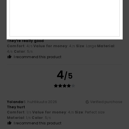
5
/5
Andrea
11. kesäkuuta 2026
Verified purchase
They’re really good
Comfort
: 4
Value for money
: 4
Size
: Large
Material
:
/5
/5
4
Color
: 5
/5
/5
I recommend this product
4
/5
Yolanda
6. huhtikuuta 2026
Verified purchase
They hurt
Comfort
: 1
Value for money
: 4
Size
: Perfect size
/5
/5
Material
: 1
Color
: 5
/5
/5
I recommend this product