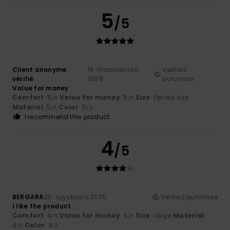
5
/5
Client anonyme
14. maaliskuuta
Verified
vérifié
2026
purchase
Value for money
Comfort
: 5
Value for money
: 5
Size
: Perfect size
/5
/5
Material
: 5
Color
: 5
/5
/5
I recommend this product
4
/5
BERGARA
26. syyskuuta 2025
Verified purchase
I like the product.
Comfort
: 4
Value for money
: 4
Size
: Large
Material
:
/5
/5
4
Color
: 4
/5
/5