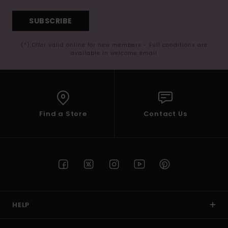
SUBSCRIBE
(*) Offer valid online for new members - Full conditions are
available in welcome email
Find a Store
Contact Us
HELP