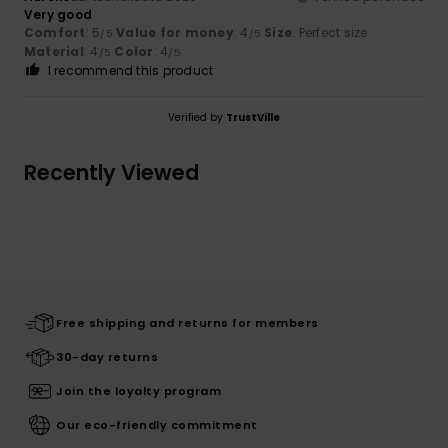
Very good
Comfort
: 5
Value for money
: 4
Size
: Perfect size
/5
/5
Material
: 4
Color
: 4
/5
/5
I recommend this product
Verified by
TrustVille
Recently Viewed
Free shipping and returns for members
30-day returns
Join the loyalty program
Our eco-friendly commitment