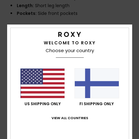
Length:
Short leg length
Pockets:
Side front pockets
Composition
[Main Fabric] 100% Viscose
WELCOME TO ROXY
Choose your country
Shipping & Returns
Customer Reviews
Average Score
US SHIPPING ONLY
FI SHIPPING ONLY
4.0
/5
VIEW ALL COUNTRIES
based on
1 verified reviews
since toukokuuta 2026