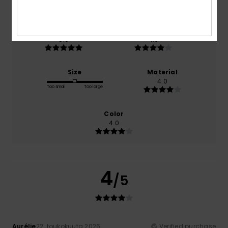
100% of our customers recommend this product
Comfort
Value for money
5.0
4.0
Size
Material
4.0
Too small
Too large
Color
4.0
4
/5
Aurélie
22. toukokuuta 2026
Verified purchase