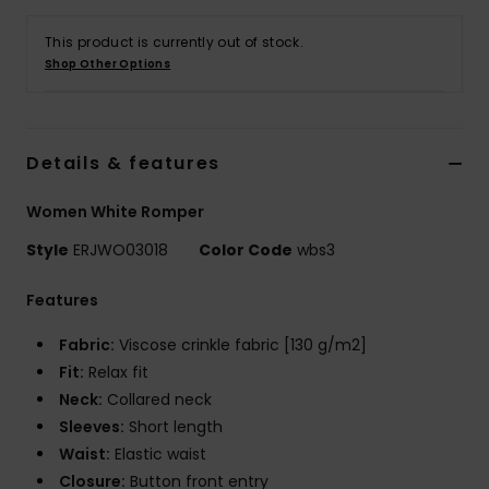
Vaatteet
This product is currently out of stock.
Shop Other Options
Lisätarvik
Kengät
Details & features
Fitness
Women White Romper
Style
ERJWO03018
Color Code
wbs3
Snow
Features
Fabric:
Viscose crinkle fabric [130 g/m2]
Fit:
Relax fit
Neck:
Collared neck
Sleeves:
Short length
Waist:
Elastic waist
Closure:
Button front entry