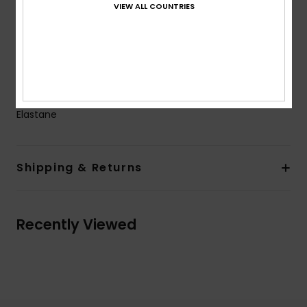
VIEW ALL COUNTRIES
ROXY rubber plate
Centre back shirring details
Seamless, no rubber elastic at back leg openings for
better fit
Composition
[Main Fabric] 85% Recycled Polyester, 15%
Elastane
Shipping & Returns
Recently Viewed