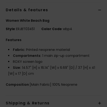
Vaatteet
Details & features
Lisätarvik
Women White Beach Bag
Style
ERJBT03451
Color Code
wbp4
Kengät
Features
Fitness
Fabric:
Printed neoprene material
Compartments:
1 main zip-up compartment
Snow
ROXY screen logo
Size:
14.57" [H] x 16.14" [W] x 6.69" [D] / 37 [H] x 41
[W] x 17 [D] cm
Composition
[Main Fabric] 100% Neoprene
Shipping & Returns