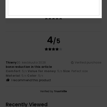
Color
5.0
4
/5
Thierry
20. kesäkuuta 2026
Verified purchase
bone reduction in this article
Comfort
: 5
Value for money
: 5
Size
: Perfect size
/5
/5
Material
: 5
Color
: 5
/5
/5
I recommend this product
Verified by
TrustVille
Recently Viewed