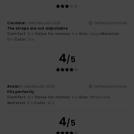
Caroline
6. heinäkuuta 2026
Verified purchase
The straps are not adjustable
Comfort
: 5
Value for money
: 4
Size
: Large
Material
:
/5
/5
5
Color
: 5
/5
/5
4
/5
Ansia
20. kesäkuuta 2026
Verified purchase
Fits perfectly
Comfort
: 4
Value for money
: 4
Size
: Perfect size
/5
/5
Material
: 5
Color
: 4
/5
/5
4
/5