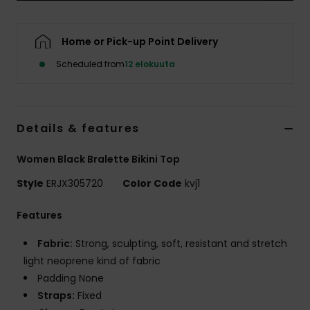
Vaatteet
Home or Pick-up Point Delivery
Lisätarvik
Scheduled from
12 elokuuta
Kengät
Details & features
Fitness
Women Black Bralette Bikini Top
Snow
Style
ERJX305720
Color Code
kvj1
Features
Fabric:
Strong, sculpting, soft, resistant and stretch
light neoprene kind of fabric
Padding None
Straps:
Fixed