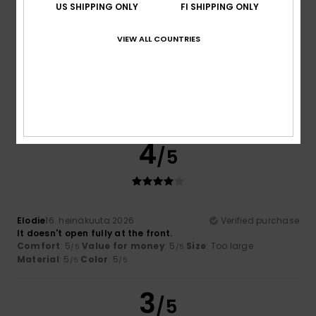
US SHIPPING ONLY
FI SHIPPING ONLY
VIEW ALL COUNTRIES
Carine
31. heinäkuuta 2026
Verified purchase
comfortable and practical
Comfort
: 4
Value for money
: 4
Size
: Perfect size
/5
/5
Material
: 4
Color
: 4
/5
/5
I recommend this product
4
/5
Elodie
16. heinäkuuta 2026
Verified purchase
It doesn't open fully at the front.
Comfort
: 5
Value for money
: 5
Size
: Too large
/5
/5
Material
: 5
Color
: 5
/5
/5
3
/5