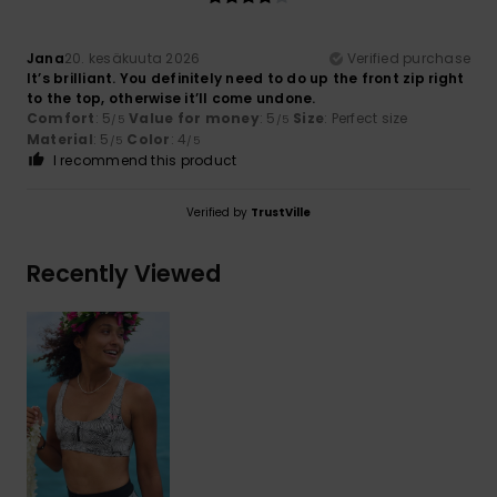
Jana
20. kesäkuuta 2026
Verified purchase
It’s brilliant. You definitely need to do up the front zip right
to the top, otherwise it’ll come undone.
Comfort
: 5
Value for money
: 5
Size
: Perfect size
/5
/5
Material
: 5
Color
: 4
/5
/5
I recommend this product
Verified by
TrustVille
Recently Viewed