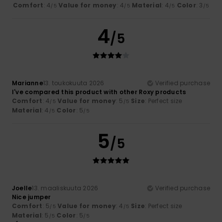
Comfort
: 4
Value for money
: 4
Material
: 4
Color
: 3
/5
/5
/5
/5
4
/5
Marianne
13. toukokuuta 2026
Verified purchase
I've compared this product with other Roxy products
Comfort
: 4
Value for money
: 5
Size
: Perfect size
/5
/5
Material
: 4
Color
: 5
/5
/5
5
/5
Joelle
13. maaliskuuta 2026
Verified purchase
Nice jumper
Comfort
: 5
Value for money
: 4
Size
: Perfect size
/5
/5
Material
: 5
Color
: 5
/5
/5