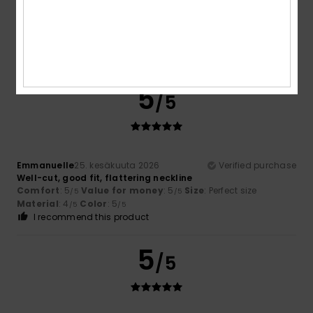
Sigrid
28. kesäkuuta 2026
Verified purchase
Lovely bikini, good fit, quality is adequate
Comfort
: 3
Value for money
: 4
Size
: Perfect size
/5
/5
Material
: 3
Color
: 5
/5
/5
I recommend this product
5
/5
Emmanuelle
25. kesäkuuta 2026
Verified purchase
Well-cut, good fit, flattering neckline
Comfort
: 5
Value for money
: 5
Size
: Perfect size
/5
/5
Material
: 4
Color
: 5
/5
/5
I recommend this product
5
/5