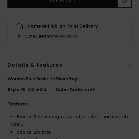
Add to Cart
Vaatteet
Lisätarvik
Home or Pick-up Point Delivery
Scheduled from
8 elokuuta
Kengät
Fitness
Details & features
Snow
Women Blue Bralette Bikini Top
Style
ERJX305694
Color Code
bmt6
Features
Fabric:
Soft, strong, recycled, resistant and stretch
fabric
Shape:
Bralette