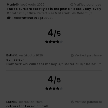
Marie
19. kesäkuuta 2026
Verified purchase
The colours are exactly as in the photo – absolutely lovely
Comfort
: 5
Size
: Perfect size
Material
: 5
Color
: 5
/5
/5
/5
I recommend this product
4
/5
Esthi
16. kesäkuuta 2026
Verified purchase
dull colour
Comfort
: 4
Value for money
: 4
Material
: 3
Color
: 3
/5
/5
/5
/5
4
/5
Esthi
16. kesäkuuta 2026
Verified purchase
colours that are a bit dull