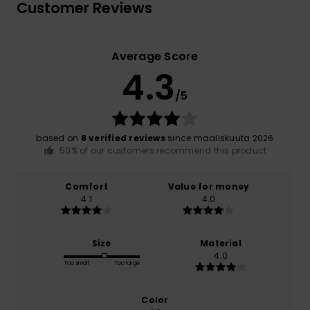
Customer Reviews
Average Score
4.3
/5
based on
8 verified reviews
since maaliskuuta 2026
50% of our customers recommend this product
Comfort
Value for money
4.1
4.0
Size
Material
4.0
Too small
Too large
Color