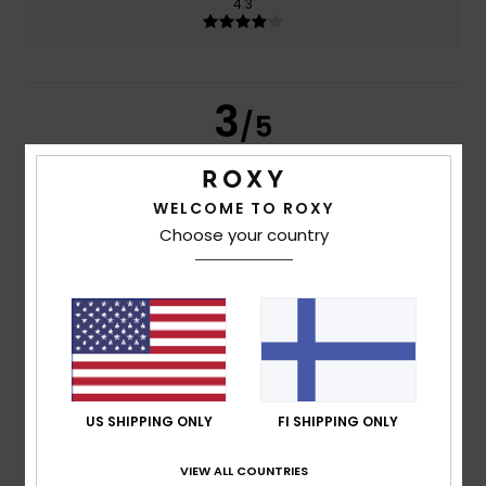
4.3
3
/5
WELCOME TO ROXY
LUCÍA
10. heinäkuuta 2026
Verified purchase
Choose your country
I thought it was all one piece, not that it comes apart when
you pick it up. We’ll see how long it lasts, and what stays in
place, especially in the water.
Comfort
: 3
Value for money
: 2
Size
: Large
Material
: 4
/5
/5
/5
Color
: 3
/5
4
/5
US SHIPPING ONLY
FI SHIPPING ONLY
VIEW ALL COUNTRIES