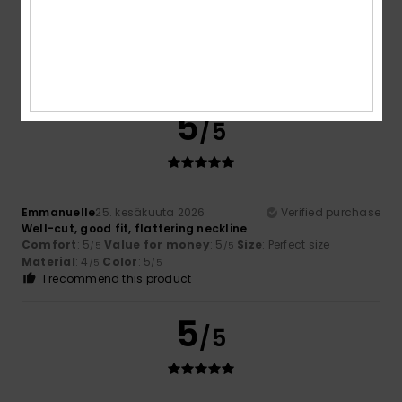
Sigrid
28. kesäkuuta 2026
Verified purchase
Lovely bikini, good fit, quality is adequate
Comfort
: 3
Value for money
: 4
Size
: Perfect size
/5
/5
Material
: 3
Color
: 5
/5
/5
I recommend this product
5
/5
Emmanuelle
25. kesäkuuta 2026
Verified purchase
Well-cut, good fit, flattering neckline
Comfort
: 5
Value for money
: 5
Size
: Perfect size
/5
/5
Material
: 4
Color
: 5
/5
/5
I recommend this product
5
/5