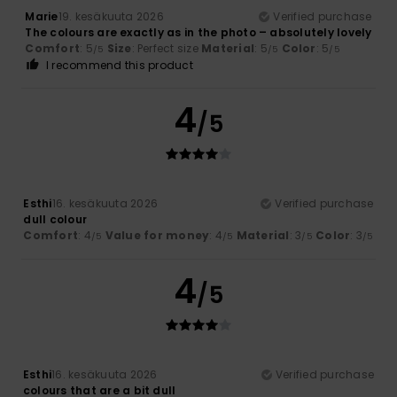
Marie
19. kesäkuuta 2026
Verified purchase
The colours are exactly as in the photo – absolutely lovely
Comfort
: 5
Size
: Perfect size
Material
: 5
Color
: 5
/5
/5
/5
I recommend this product
4
/5
Esthi
16. kesäkuuta 2026
Verified purchase
dull colour
Comfort
: 4
Value for money
: 4
Material
: 3
Color
: 3
/5
/5
/5
/5
4
/5
Esthi
16. kesäkuuta 2026
Verified purchase
colours that are a bit dull