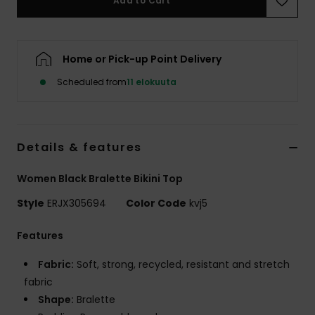
Add to Cart
Vaatteet
Lisätarvik
Home or Pick-up Point Delivery
Scheduled from
11 elokuuta
Kengät
Fitness
Details & features
Snow
Women Black Bralette Bikini Top
Style
ERJX305694
Color Code
kvj5
Features
Fabric:
Soft, strong, recycled, resistant and stretch
fabric
Shape:
Bralette