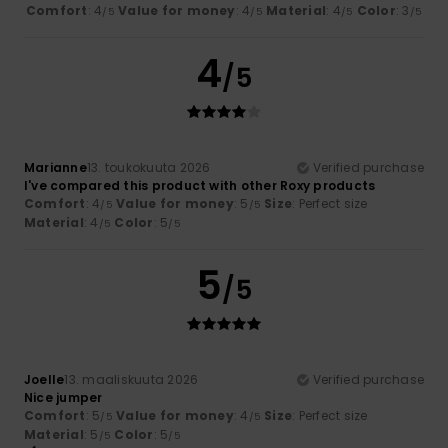
Comfort
: 4
Value for money
: 4
Material
: 4
Color
: 3
/5
/5
/5
/5
4
/5
Marianne
13. toukokuuta 2026
Verified purchase
I've compared this product with other Roxy products
Comfort
: 4
Value for money
: 5
Size
: Perfect size
/5
/5
Material
: 4
Color
: 5
/5
/5
5
/5
Joelle
13. maaliskuuta 2026
Verified purchase
Nice jumper
Comfort
: 5
Value for money
: 4
Size
: Perfect size
/5
/5
Material
: 5
Color
: 5
/5
/5