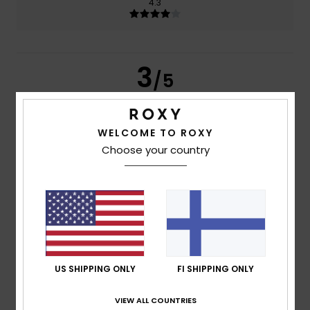
4.3
3
/5
WELCOME TO ROXY
LUCÍA
10. heinäkuuta 2026
Verified purchase
Choose your country
I thought it was all one piece, not that it comes apart when
you pick it up. We’ll see how long it lasts, and what stays in
place, especially in the water.
Comfort
: 3
Value for money
: 2
Size
: Large
Material
: 4
/5
/5
/5
Color
: 3
/5
4
/5
US SHIPPING ONLY
FI SHIPPING ONLY
VIEW ALL COUNTRIES