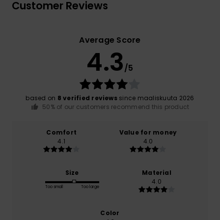
Customer Reviews
Average Score
4.3
/5
based on
8 verified reviews
since maaliskuuta 2026
50% of our customers recommend this product
Comfort
Value for money
4.1
4.0
Size
Material
4.0
Too small
Too large
Color