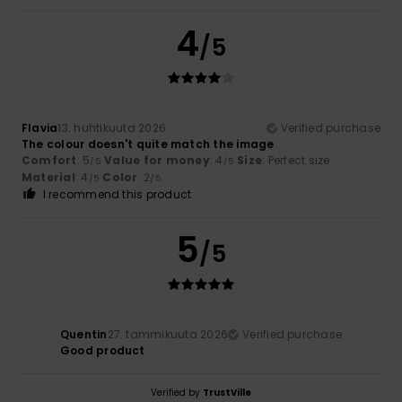
4
/5
Flavia
13. huhtikuuta 2026
Verified purchase
The colour doesn't quite match the image
Comfort
: 5
Value for money
: 4
Size
: Perfect size
/5
/5
Material
: 4
Color
: 2
/5
/5
I recommend this product
5
/5
Quentin
27. tammikuuta 2026
Verified purchase
Good product
Verified by
TrustVille