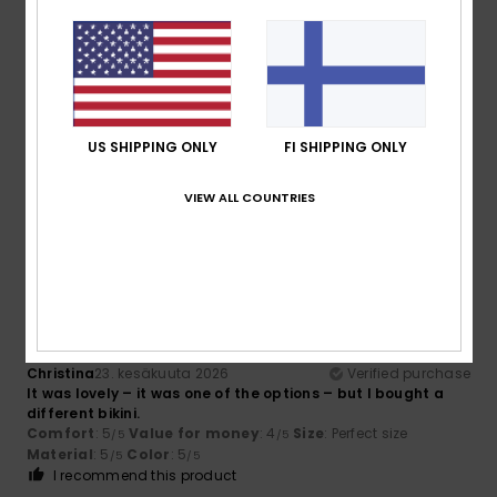
5
/5
Nikol
28. kesäkuuta 2026
Verified purchase
The quality is really good!
US SHIPPING ONLY
FI SHIPPING ONLY
Comfort
: 5
Value for money
: 5
Size
: Too large
/5
/5
Material
: 5
Color
: 5
/5
/5
VIEW ALL COUNTRIES
I recommend this product
5
/5
Christina
23. kesäkuuta 2026
Verified purchase
It was lovely – it was one of the options – but I bought a
different bikini.
Comfort
: 5
Value for money
: 4
Size
: Perfect size
/5
/5
Material
: 5
Color
: 5
/5
/5
I recommend this product