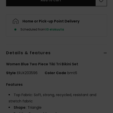
Add to Cart
Vaatteet
Lisätarvik
Home or Pick-up Point Delivery
Scheduled from
10 elokuuta
Kengät
Fitness
Details & features
Snow
Women Blue Two Piece Tiki Tri Bikini Set
Style
ERJX203596
Color Code
bmt6
Features
Top Fabric: Soft, strong, recycled, resistant and
stretch fabric
Shape:
Triangle