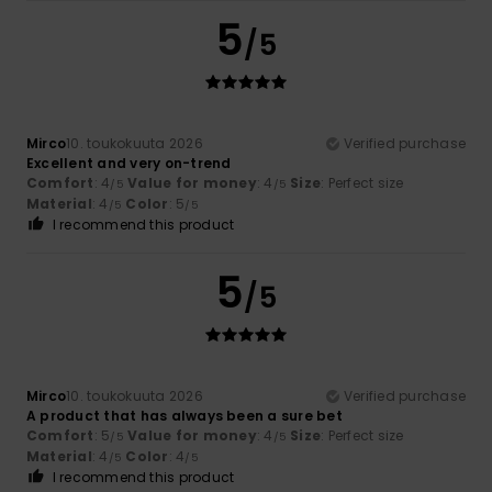
5
/5
Mirco
10. toukokuuta 2026
Verified purchase
Excellent and very on-trend
Comfort
: 4
Value for money
: 4
Size
: Perfect size
/5
/5
Material
: 4
Color
: 5
/5
/5
I recommend this product
5
/5
Mirco
10. toukokuuta 2026
Verified purchase
A product that has always been a sure bet
Comfort
: 5
Value for money
: 4
Size
: Perfect size
/5
/5
Material
: 4
Color
: 4
/5
/5
I recommend this product