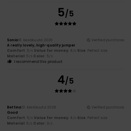
5
/5
Sonia
18. kesäkuuta 2026
Verified purchase
A really lovely, high-quality jumper
Comfort
: 5
Value for money
: 4
Size
: Perfect size
/5
/5
Material
: 5
Color
: 5
/5
/5
I recommend this product
4
/5
Bettina
13. kesäkuuta 2026
Verified purchase
Good
Comfort
: 5
Value for money
: 4
Size
: Perfect size
/5
/5
Material
: 5
Color
: 3
/5
/5