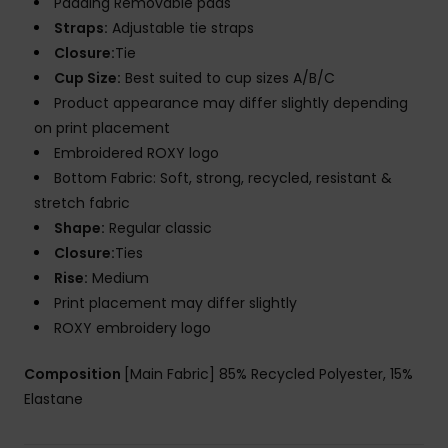
Padding Removable pads
Straps:
Adjustable tie straps
Closure:
Tie
Cup Size:
Best suited to cup sizes A/B/C
Product appearance may differ slightly depending
on print placement
Embroidered ROXY logo
Bottom Fabric: Soft, strong, recycled, resistant &
stretch fabric
Shape:
Regular classic
Closure:
Ties
Rise:
Medium
Print placement may differ slightly
ROXY embroidery logo
Composition
[Main Fabric] 85% Recycled Polyester, 15%
Elastane