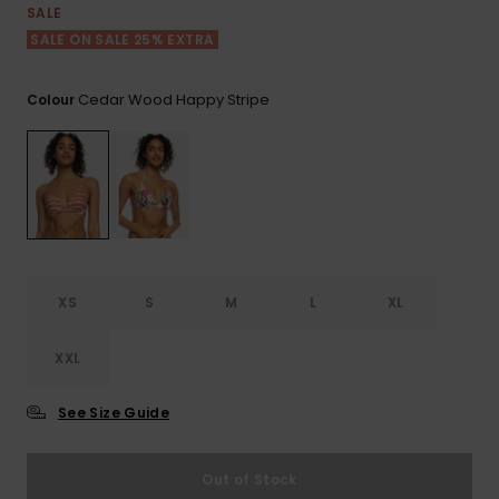
View
Varustekas
Mekot
Talvivaatt
SALE
the FAQ
GIFTCARDS
SALE ON SALE 25% EXTRA
Huivit ja
Lumilautai
Jumpsuits &
hanskat
Lainelauta
WISHLIST
Playsuits
Cedar Wood Happy Stripe
Colour
Hatut & pi
Koulureput
Shortsit
Aurinkolas
Lisätarvik
Hameet
Märkäpuvu
XS
S
M
L
XL
Suojavaat
& neopreen
XXL
lisätarvikk
See Size Guide
Swim
Out of Stock