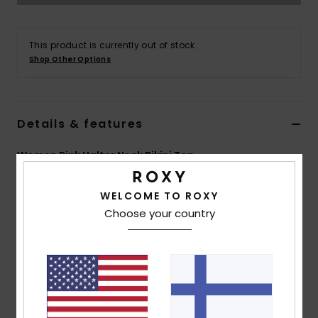
Vaatteet
This product is currently out of stock.
Lisätarvik
Shop Other Options
Kengät
Details & features
Fitness
Women Pink Halter Neck Bikini Top
Snow
Style
ERJX305204
Color Code
mms3
WELCOME TO ROXY
Choose your country
Features
Collection:
PT Beach Classics collection
Fabric:
Soft, recycled, resistant & stretch nylon
blend fabric
Shape:
Moulded triangle
Support:
Regular support