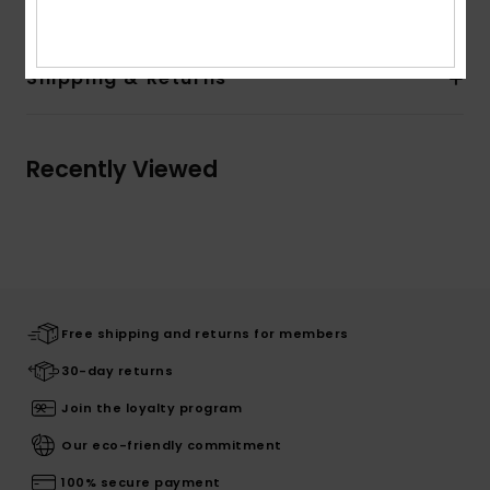
Shipping & Returns
Recently Viewed
Free shipping and returns for members
30-day returns
Join the loyalty program
Our eco-friendly commitment
100% secure payment