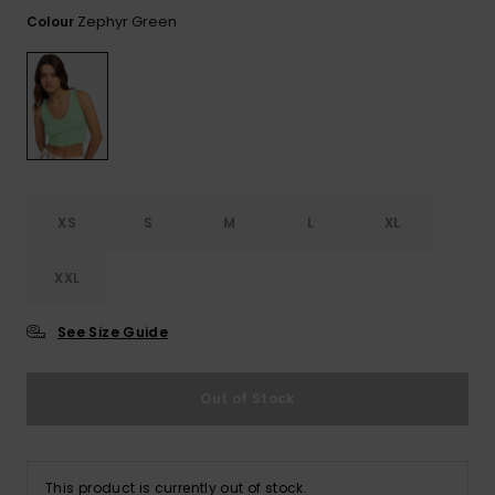
View
Varustekas
Mekot
Talvivaatt
the FAQ
Zephyr Green
Colour
GIFTCARDS
Huivit ja
Lumilautai
Jumpsuits &
hanskat
Lainelauta
WISHLIST
Playsuits
Hatut & pi
Koulureput
Shortsit
Aurinkolas
Lisätarvik
Hameet
XS
S
M
L
XL
Märkäpuvu
XXL
Suojavaat
See Size Guide
& neopreen
lisätarvikk
Out of Stock
Swim
This product is currently out of stock.