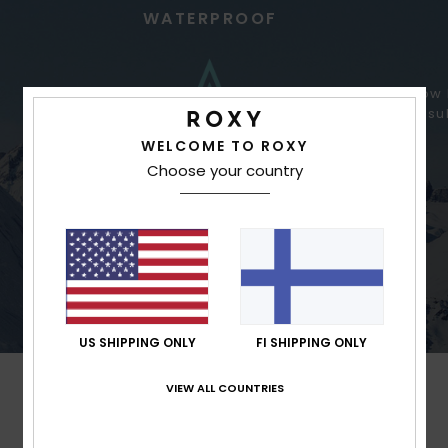
WATERPROOF
Low 
insu
WELCOME TO ROXY
Choose your country
Excellent waterproofing for extreme
precipitation
US SHIPPING ONLY
FI SHIPPING ONLY
VIEW ALL COUNTRIES