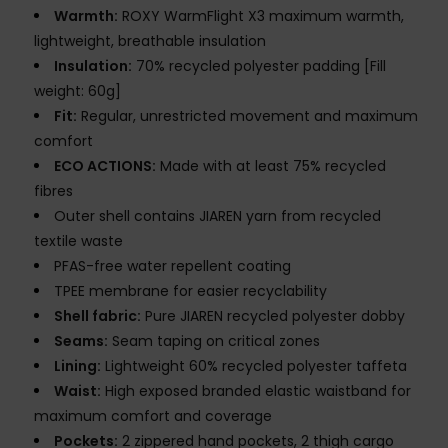
Warmth:
ROXY WarmFlight X3 maximum warmth,
lightweight, breathable insulation
Insulation:
70% recycled polyester padding [Fill
weight: 60g]
Fit:
Regular, unrestricted movement and maximum
comfort
ECO ACTIONS:
Made with at least 75% recycled
fibres
Outer shell contains JIAREN yarn from recycled
textile waste
PFAS-free water repellent coating
TPEE membrane for easier recyclability
Shell fabric:
Pure JIAREN recycled polyester dobby
Seams:
Seam taping on critical zones
Lining:
Lightweight 60% recycled polyester taffeta
Waist:
High exposed branded elastic waistband for
maximum comfort and coverage
Pockets:
2 zippered hand pockets, 2 thigh cargo