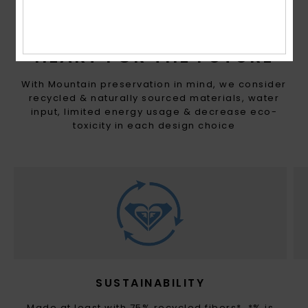
MADE FOR WOMEN WITH A
HEART FOR THE FUTURE
With Mountain preservation in mind, we consider
recycled & naturally sourced materials, water
input, limited energy usage & decrease eco-
toxicity in each design choice
SUSTAINABILITY
Made at least with 75% recycled fibers*. *% is