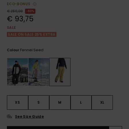
View
Varustekas
Mekot
Talvivaatt
ECO-BONUS
the FAQ
GIFTCARDS
€ 250,00
63%
Huivit ja
€ 93,75
Lumilautai
Jumpsuits &
hanskat
Lainelauta
WISHLIST
Playsuits
SALE
SALE ON SALE 25% EXTRA
Hatut & pi
Koulureput
Shortsit
Fennel Seed
Colour
Aurinkolas
Lisätarvik
Hameet
Märkäpuvu
Suojavaat
& neopreen
lisätarvikk
XS
S
M
L
XL
Swim
See Size Guide