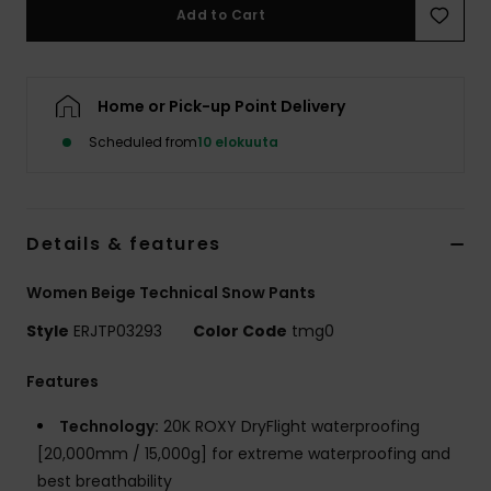
Vaatteet
Add to Cart
Lisätarvik
Home or Pick-up Point Delivery
Kengät
Scheduled from
10 elokuuta
Fitness
Details & features
Snow
Women Beige Technical Snow Pants
Style
ERJTP03293
Color Code
tmg0
Features
Technology:
20K ROXY DryFlight waterproofing
[20,000mm / 15,000g] for extreme waterproofing and
best breathability