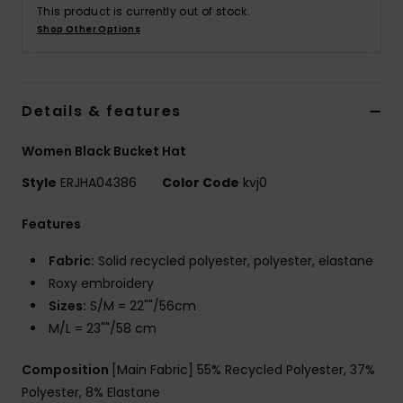
Vaatteet
This product is currently out of stock.
Shop Other Options
Lisätarvik
Details & features
Kengät
Women Black Bucket Hat
Fitness
Style
ERJHA04386
Color Code
kvj0
Snow
Features
Fabric:
Solid recycled polyester, polyester, elastane
Roxy embroidery
Sizes:
S/M = 22""/56cm
M/L = 23""/58 cm
Composition
[Main Fabric] 55% Recycled Polyester, 37%
Polyester, 8% Elastane