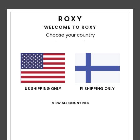
Shipping & Returns
WELCOME TO ROXY
Choose your country
Customer Reviews
Average Score
5.0
/5
US SHIPPING ONLY
FI SHIPPING ONLY
VIEW ALL COUNTRIES
based on
1 verified reviews
since lokakuuta 2025
100% of our customers recommend this product
Comfort
Value for money
5.0
5.0