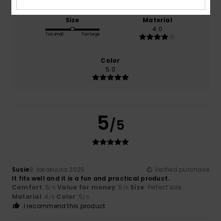
Size
Material
4.0
Too small
Too large
Color
5.0
5
/5
Susie
9. lokakuuta 2025
Verified purchase
It fits well and it is a fun and practical product.
Comfort
: 5
Value for money
: 5
Size
: Perfect size
/5
/5
Material
: 4
Color
: 5
/5
/5
I recommend this product