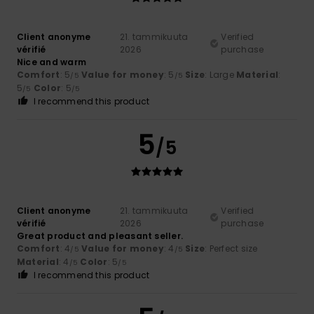
Client anonyme
21. tammikuuta
Verified
vérifié
2026
purchase
Nice and warm
Comfort
: 5
Value for money
: 5
Size
: Large
Material
:
/5
/5
5
Color
: 5
/5
/5
I recommend this product
5
/5
Client anonyme
21. tammikuuta
Verified
vérifié
2026
purchase
Great product and pleasant seller.
Comfort
: 4
Value for money
: 4
Size
: Perfect size
/5
/5
Material
: 4
Color
: 5
/5
/5
I recommend this product