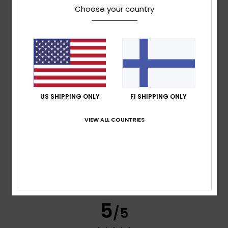
Choose your country
Bianca
1. maaliskuuta 2026
Verified purchase
A lovely shirt jacket. Nice and warm, looks cool
Comfort
: 5
Value for money
: 5
Size
: Perfect size
/5
/5
Material
: 5
Color
: 5
/5
/5
I recommend this product
5
/5
US SHIPPING ONLY
FI SHIPPING ONLY
VIEW ALL COUNTRIES
Lauriane
27. helmikuuta 2026
Verified purchase
It fits me perfectly and is very comfortable
Comfort
: 5
Value for money
: 5
Size
: Perfect size
/5
/5
Material
: 5
Color
: 5
/5
/5
I recommend this product
5
/5