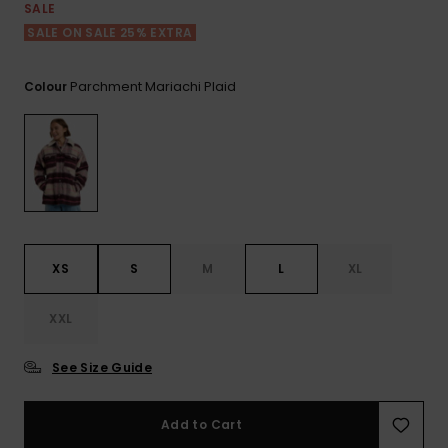
View
Varustekas
Mekot
Talvivaatt
SALE
the FAQ
GIFTCARDS
SALE ON SALE 25% EXTRA
Huivit ja
Lumilautai
Jumpsuits &
hanskat
Lainelauta
WISHLIST
Playsuits
Parchment Mariachi Plaid
Colour
Hatut & pi
Koulureput
Shortsit
Aurinkolas
Lisätarvik
Hameet
Märkäpuvu
XS
S
M
L
XL
Suojavaat
XXL
& neopreen
lisätarvikk
See Size Guide
Swim
Add to Cart