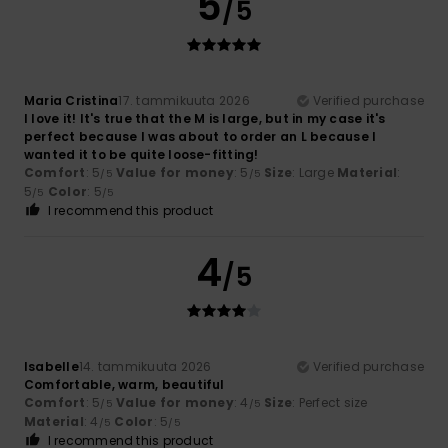
5
/5
Maria Cristina
17. tammikuuta 2026
Verified purchase
I love it! It's true that the M is large, but in my case it's
perfect because I was about to order an L because I
wanted it to be quite loose-fitting!
Comfort
: 5
Value for money
: 5
Size
: Large
Material
:
/5
/5
5
Color
: 5
/5
/5
I recommend this product
4
/5
Isabelle
14. tammikuuta 2026
Verified purchase
Comfortable, warm, beautiful
Comfort
: 5
Value for money
: 4
Size
: Perfect size
/5
/5
Material
: 4
Color
: 5
/5
/5
I recommend this product