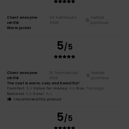
Client anonyme
24. helmikuuta
Verified
vérifié
2026
purchase
Warm jacket
5
/5
Client anonyme
23. tammikuuta
Verified
vérifié
2026
purchase
The coat is warm, cosy and beautiful!
Comfort
: 5
Value for money
: 4
Size
: Too large
/5
/5
Material
: 5
Color
: 5
/5
/5
I recommend this product
5
/5