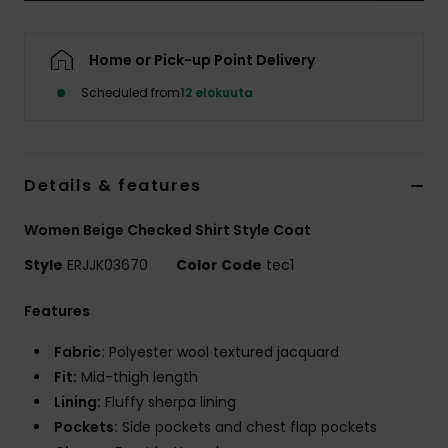
Vaatteet
Home or Pick-up Point Delivery
Lisätarvik
Scheduled from
12 elokuuta
Kengät
Details & features
Fitness
Women Beige Checked Shirt Style Coat
Snow
Style
ERJJK03670
Color Code
tec1
Features
Fabric:
Polyester wool textured jacquard
Fit:
Mid-thigh length
Lining:
Fluffy sherpa lining
Pockets:
Side pockets and chest flap pockets