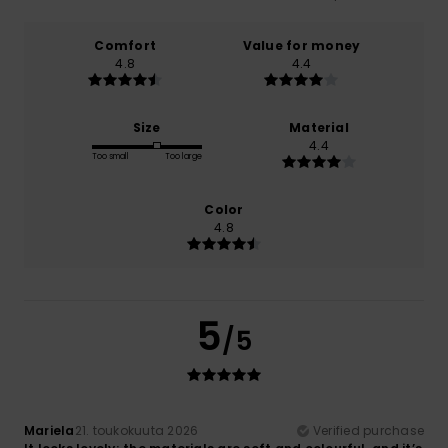
Comfort
Value for money
4.8
4.4
Size
Material
4.4
Too small
Too large
Color
4.8
5
/5
Mariela
21. toukokuuta 2026
Verified purchase