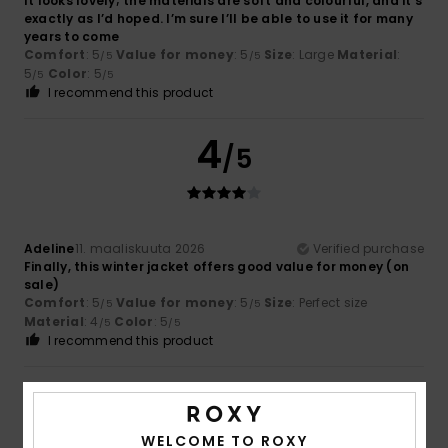
It looks lovely; the materials are soft and colourful, and it’s
exactly as I’d hoped. I’m sure I’ll be able to use it for many
years to come
Comfort
: 5
Value for money
: 5
Size
: Large
Material
:
/5
/5
5
Color
: 5
/5
/5
I recommend this product
4
/5
Adeline
11. maaliskuuta 2026
Verified purchase
Finally, this winter jacket offers good value for money (on
sale)
Comfort
: 5
Value for money
: 5
Size
: Perfect size
/5
/5
Material
: 4
Color
: 5
/5
/5
I recommend this product
5
/5
WELCOME TO ROXY