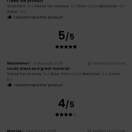
I liked the product
Comfort
: 4
Value for money
: 3
Size
: Large
Material
: 4
/5
/5
/5
Color
: 5
/5
I recommend this product
5
/5
Madeleine
15. joulukuuta 2025
Verified purchase
lovely dress and great material
Value for money
: 5
Size
: Perfect size
Material
: 5
Color
:
/5
/5
5
/5
I recommend this product
4
/5
Montse
11. joulukuuta 2025
Verified purchase