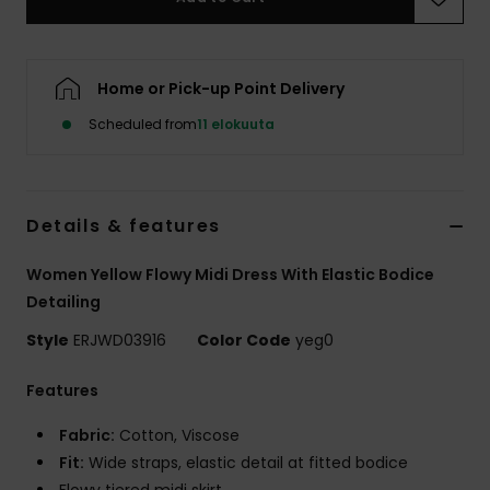
Vaatteet
Lisätarvik
Home or Pick-up Point Delivery
Scheduled from
11 elokuuta
Kengät
Fitness
Details & features
Snow
Women Yellow Flowy Midi Dress With Elastic Bodice
Detailing
Style
ERJWD03916
Color Code
yeg0
Features
Fabric:
Cotton, Viscose
Fit:
Wide straps, elastic detail at fitted bodice