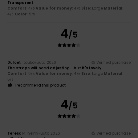
Transparent
Comfort
: 4
Value for money
: 4
Size
: Large
Material
:
/5
/5
4
Color
: 5
/5
/5
4
/5
Dulce
5. toukokuuta 2026
Verified purchase
The straps will need adjusting... but it's lovely!
Comfort
: 5
Value for money
: 4
Size
: Large
Material
:
/5
/5
5
/5
I recommend this product
4
/5
Teresa
14. helmikuuta 2026
Verified purchase