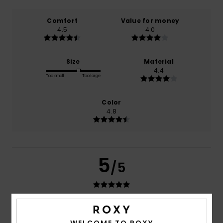
Comfort
Value for money
4.5
4.0
Size
Material
4.4
Too small
Too large
Color
4.8
5
/5
Celine
9. heinäkuuta 2026
Verified purchase
As described