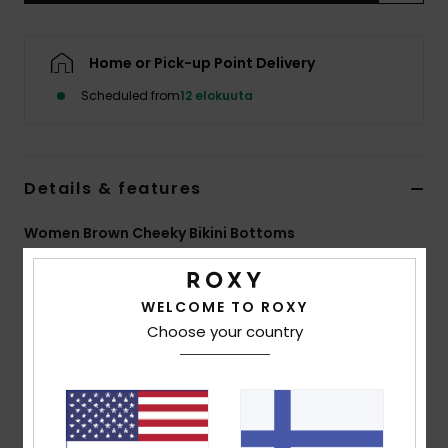
Vaatteet
Home or Pick-up Point Delivery
Lisätarvik
Scheduled from
12 elokuuta
Kengät
Details & features
Fitness
Women Brown Cheeky Bikini Bottoms
Snow
Style
ERJX405162
Color Code
cmd7
WELCOME TO ROXY
Features
Choose your country
Soft, recycled, resistant & stretch fabric
Cheeky coverage
Low rise
Print placement may differ from one bikini to