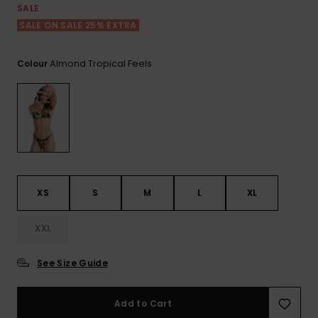
View
Varustekas
Mekot
Talvivaatt
SALE
the FAQ
GIFTCARDS
SALE ON SALE 25% EXTRA
Huivit ja
Lumilautai
Jumpsuits &
hanskat
Lainelauta
WISHLIST
Playsuits
Almond Tropical Feels
Colour
Hatut & pi
Koulureput
Shortsit
Aurinkolas
Lisätarvik
Hameet
Märkäpuvu
XS
S
M
L
XL
Suojavaat
& neopreen
XXL
lisätarvikk
See Size Guide
Swim
Add to Cart