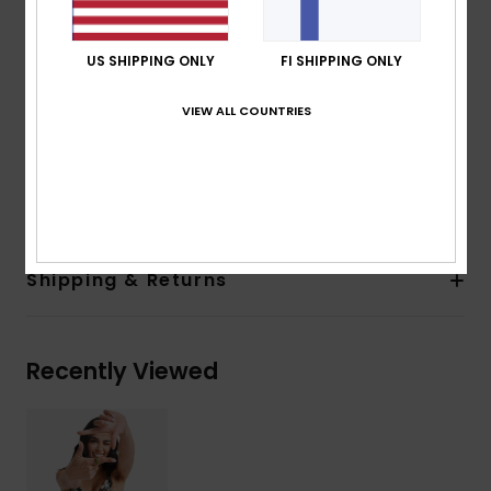
another
ROXY embroidery logo
US SHIPPING ONLY
FI SHIPPING ONLY
Front and back coverage adjustable with functional
tunel on waistline
VIEW ALL COUNTRIES
Large and soft strap on belt
Composition
[Main Fabric] 87% Recycled Nylon, 13%
Elastane
Shipping & Returns
Recently Viewed