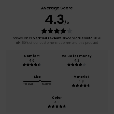
Average Score
4.3
/5
based on
12 verified reviews
since maaliskuuta 2026
50% of our customers recommend this product
Comfort
Value for money
4.6
4.2
Size
Material
4.8
Too small
Too large
Color
4.8