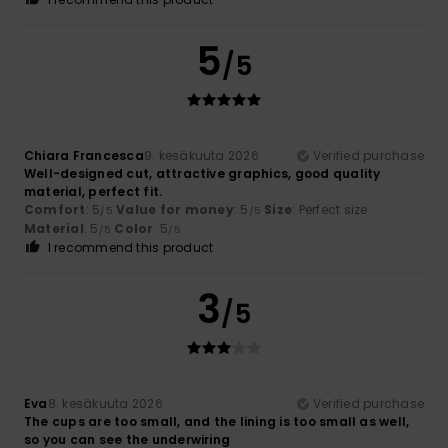
5
/5
Chiara Francesca
9. kesäkuuta 2026
Verified purchase
Well-designed cut, attractive graphics, good quality
material, perfect fit.
Comfort
: 5
Value for money
: 5
Size
: Perfect size
/5
/5
Material
: 5
Color
: 5
/5
/5
I recommend this product
3
/5
Eva
8. kesäkuuta 2026
Verified purchase
The cups are too small, and the lining is too small as well,
so you can see the underwiring