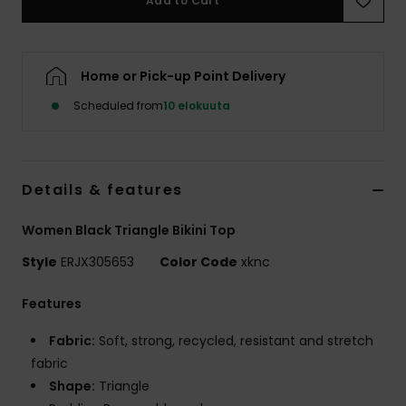
Add to Cart
Vaatteet
Lisätarvik
Home or Pick-up Point Delivery
Scheduled from
10 elokuuta
Kengät
Fitness
Details & features
Snow
Women Black Triangle Bikini Top
Style
ERJX305653
Color Code
xknc
Features
Fabric:
Soft, strong, recycled, resistant and stretch
fabric
Shape:
Triangle