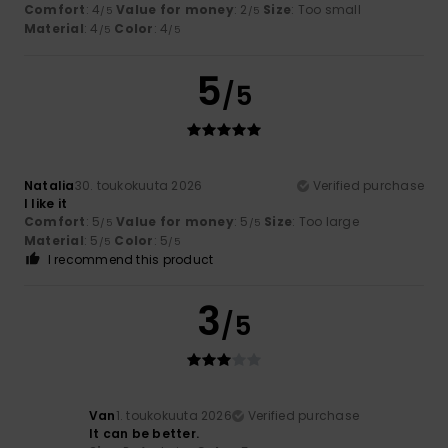
Comfort
: 4
Value for money
: 2
Size
: Too small
/5
/5
Material
: 4
Color
: 4
/5
/5
5
/5
Natalia
30. toukokuuta 2026
Verified purchase
I like it
Comfort
: 5
Value for money
: 5
Size
: Too large
/5
/5
Material
: 5
Color
: 5
/5
/5
I recommend this product
3
/5
Van
1. toukokuuta 2026
Verified purchase
It can be better.