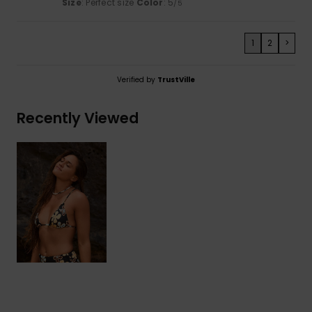
Size
: Perfect size
Color
: 5
/5
1
2
>
Verified by
TrustVille
Recently Viewed