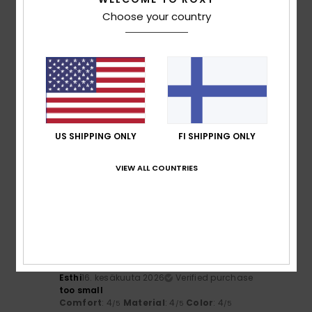
Material
: 5
Color
: 5
/5
/5
Choose your country
I recommend this product
4
/5
María
16. kesäkuuta 2026
Verified purchase
US SHIPPING ONLY
FI SHIPPING ONLY
It runs large.
Comfort
: 3
Value for money
: 3
Size
: Too large
Material
:
/5
/5
VIEW ALL COUNTRIES
5
Color
: 5
/5
/5
2
/5
Esthi
16. kesäkuuta 2026
Verified purchase
too small
Comfort
: 4
Material
: 4
Color
: 4
/5
/5
/5