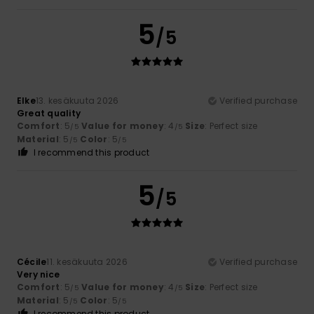
5
/5
Elke
13. kesäkuuta 2026
Verified purchase
Great quality
Comfort
: 5
Value for money
: 4
Size
: Perfect size
/5
/5
Material
: 5
Color
: 5
/5
/5
I recommend this product
5
/5
Cécile
11. kesäkuuta 2026
Verified purchase
Very nice
Comfort
: 5
Value for money
: 4
Size
: Perfect size
/5
/5
Material
: 5
Color
: 5
/5
/5
I recommend this product