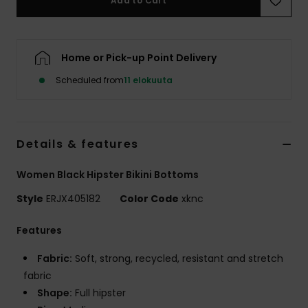
Add to Cart
Vaatteet
Lisätarvik
Home or Pick-up Point Delivery
Scheduled from
11 elokuuta
Kengät
Fitness
Details & features
Snow
Women Black Hipster Bikini Bottoms
Style
ERJX405182
Color Code
xknc
Features
Fabric:
Soft, strong, recycled, resistant and stretch
fabric
Shape:
Full hipster