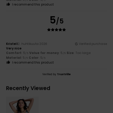
I recommend this product
5
/5
Kristell
2. huhtikuuta 2026
Verified purchase
Very nice
Comfort
: 5
Value for money
: 5
Size
: Too large
/5
/5
Material
: 5
Color
: 5
/5
/5
I recommend this product
Verified by
TrustVille
Recently Viewed