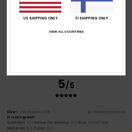
5
/5
US SHIPPING ONLY
FI SHIPPING ONLY
VIEW ALL COUNTRIES
Nathalie
21. kesäkuuta 2026
Verified purchase
Perfect colour, perfect size, good-quality fabric; I ordered
it at a discount, so the price was reasonable.
Comfort
: 5
Value for money
: 5
Size
: Perfect size
/5
/5
Material
: 5
Color
: 5
/5
/5
I recommend this product
5
/5
Elke
13. kesäkuuta 2026
Verified purchase
It looks great!
Comfort
: 5
Value for money
: 4
Size
: Perfect size
/5
/5
Material
: 5
Color
: 5
/5
/5