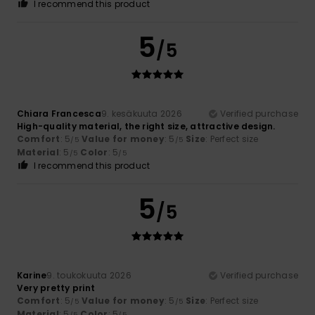
I recommend this product
5
/5
Chiara Francesca
9. kesäkuuta 2026
Verified purchase
High-quality material, the right size, attractive design.
Comfort
: 5
Value for money
: 5
Size
: Perfect size
/5
/5
Material
: 5
Color
: 5
/5
/5
I recommend this product
5
/5
Karine
9. toukokuuta 2026
Verified purchase
Very pretty print
Comfort
: 5
Value for money
: 5
Size
: Perfect size
/5
/5
Material
: 5
Color
: 5
/5
/5