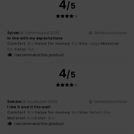
4
/5
Sylvie
28. tammikuuta 2026
Verified purchase
In line with my expectations
Comfort
: 5
Value for money
: 5
Size
: Large
Material
:
/5
/5
5
Color
: 5
/5
/5
I recommend this product
4
/5
Sabine
26. syyskuuta 2025
Verified purchase
I like it and it fits well!
Comfort
: 4
Value for money
: 4
Size
: Perfect size
/5
/5
Material
: 4
Color
: 4
/5
/5
I recommend this product