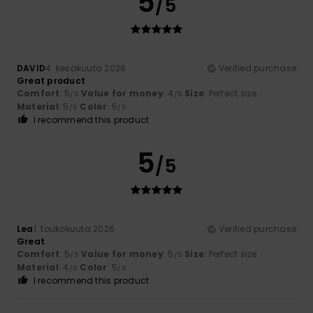
5
/5
DAVID
4. kesäkuuta 2026
Verified purchase
Great product
Comfort
: 5
Value for money
: 4
Size
: Perfect size
/5
/5
Material
: 5
Color
: 5
/5
/5
I recommend this product
5
/5
Lea
1. toukokuuta 2026
Verified purchase
Great
Comfort
: 5
Value for money
: 5
Size
: Perfect size
/5
/5
Material
: 4
Color
: 5
/5
/5
I recommend this product