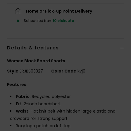
Vaatteet
Home or Pick-up Point Delivery
Lisätarvik
Scheduled from
10 elokuuta
Kengät
Details & features
Fitness
Women Black Board Shorts
Style
ERJBS03327
Color Code
kvj0
Snow
Features
Fabric:
Recycled polyester
Fit:
2-inch boardshort
Waist:
Flat knit belt with hidden large elastic and
drawcord for strong support
Roxy logo patch on left leg