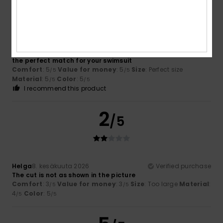
5
/5
Fortezza
25. kesäkuuta 2026
Verified purchase
the perfect match for your swimsuit
Comfort
: 5
Value for money
: 5
Size
: Perfect size
/5
/5
Material
: 5
Color
: 5
/5
/5
I recommend this product
2
/5
Helga
8. kesäkuuta 2026
Verified purchase
The cut is not as shown in the picture
Comfort
: 3
Value for money
: 3
Size
: Too large
Material
:
/5
/5
4
Color
: 5
/5
/5