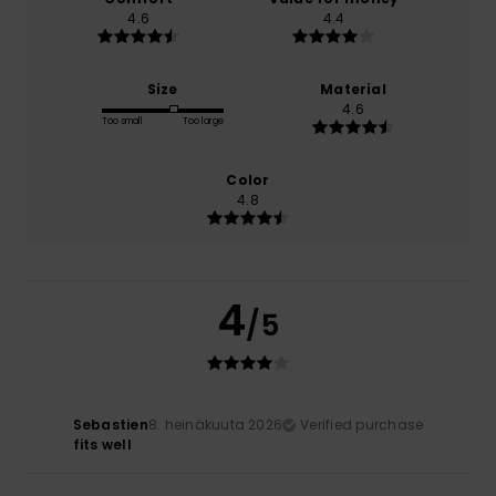
4.6
4.4
Size
Material
4.6
Too small
Too large
Color
4.8
4
/5
Sebastien
8. heinäkuuta 2026
Verified purchase
fits well