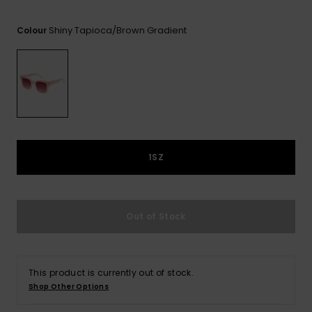
View
Varustekas
Mekot
Talvivaatt
the FAQ
GIFTCARDS
Shiny Tapioca/brown Gradient
Huivit ja
Colour
Lumilautai
Jumpsuits &
hanskat
Lainelauta
WISHLIST
Playsuits
Hatut & pi
Koulureput
Shortsit
Aurinkolas
Lisätarvik
Hameet
1SZ
Märkäpuvu
Suojavaat
Out of Stock
& neopreen
lisätarvikk
This product is currently out of stock.
Swim
Shop Other Options