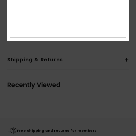
Organic cotton pouch
Cat.1 or 3
Download
Declaration Of Conformity
Composition
[Main Fabric] 50% Bio-Acetate, 50% Plastic
Shipping & Returns
Recently Viewed
Free shipping and returns for members