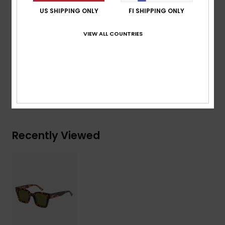
Recycled plastic bottles case
US SHIPPING ONLY
FI SHIPPING ONLY
Download
Declaration Of Conformity
VIEW ALL COUNTRIES
Composition
[Main Fabric] 50% Bio-Nylon, 50%
Polycarbonate
Shipping & Returns
Recently Viewed