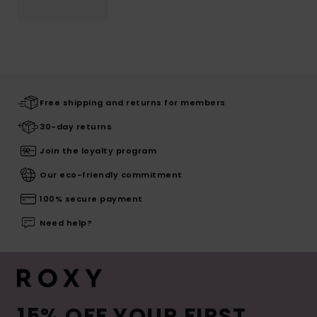
Free shipping and returns for members
30-day returns
Join the loyalty program
Our eco-friendly commitment
100% secure payment
Need help?
15% OFF YOUR FIRST