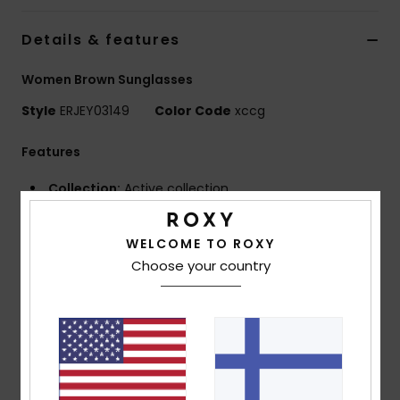
Vaatteet
Details & features
Lisätarvik
Women Brown Sunglasses
Style
ERJEY03149
Color Code
xccg
Kengät
Features
Fitness
Collection:
Active collection
Fabric:
Bio-nylon polycarbonate blend fabric
Snow
UV Protection:
100% U.V. sun protection
WELCOME TO ROXY
Lens:
Distortion free shatter resistant polycarbonate
Choose your country
lenses
Lens:
48mm / Bridge: 21mm / Temple: 140mm /
Lens Height: 40mm
Frame:
Bio Nylon injected frame
Coverage:
4 base wrap coverage
Other Features:
Cat.3