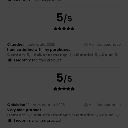
5
/5
Claudie
6. joulukuuta 2025
Verified purchase
I am satisfied with my purchases.
Comfort
: 5
Value for money
: 4
Material
: 5
Color
: 5
/5
/5
/5
/5
I recommend this product
5
/5
Ghislaine
22. marraskuuta 2025
Verified purchase
Very nice product
Comfort
: 5
Value for money
: 5
Material
: 5
Color
: 5
/5
/5
/5
/5
I recommend this product