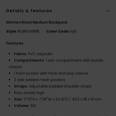
Vaatteet
Details & features
Lisätarvik
Women Black Medium Backpack
Style
ERJBP04888
Color Code
kvj0
Kengät
Features
Fitness
Fabric:
PVC tarpaulin
Compartments:
1 wet compartment with buckle
Snow
closure
1 front pocket with hook and loop closure
2 side welded mesh pockets
Straps:
Adjustable padded shoulder straps
Roxy screen logo
Size:
17.91"H x 7.08"W x 24.01"D / 45.5 x 18 x 61 cm
Volume:
50L