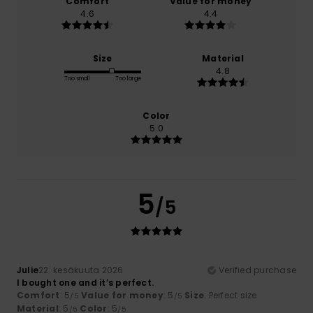
Comfort
Value for money
4.6
4.4
Size
Material
4.8
Too small
Too large
Color
5.0
5
/5
Julie
22. kesäkuuta 2026
Verified purchase
I bought one and it’s perfect.
Comfort
: 5
Value for money
: 5
Size
: Perfect size
/5
/5
Material
: 5
Color
: 5
/5
/5