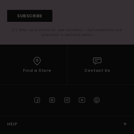
SUBSCRIBE
(*) Offer valid online for new members - Full conditions are
available in welcome email
Find a Store
Contact Us
HELP