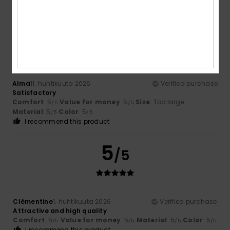
Material
: 4
Color
: 5
/5
/5
5
/5
Alma
11. huhtikuuta 2026
Verified purchase
Satisfactory
Comfort
: 5
Value for money
: 5
Size
: Too large
/5
/5
Material
: 5
Color
: 5
/5
/5
I recommend this product
5
/5
Clémentine
1. huhtikuuta 2026
Verified purchase
Attractive and high quality
Comfort
: 5
Value for money
: 5
Material
: 5
Color
: 5
/5
/5
/5
/5
I recommend this product