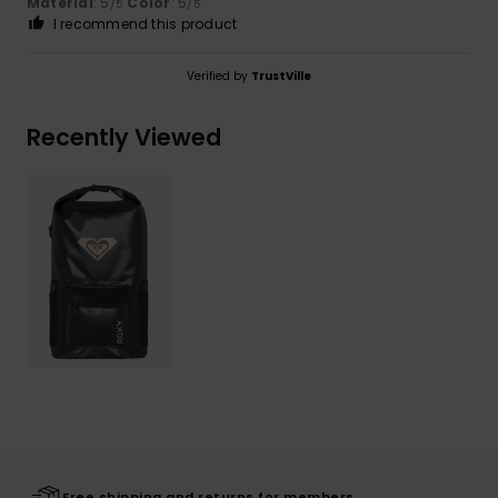
Material
: 5
Color
: 5
/5
/5
I recommend this product
Verified by
TrustVille
Recently Viewed
Free shipping and returns for members