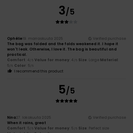
3
/5
Ophélie
19. marraskuuta 2025
Verified purchase
The bag was folded and the folds weakened it. I hope it
won't leak. Otherwise, I love it. The bag is beautiful and
practical.
Comfort
: 4
Value for money
: 4
Size
: Large
Material
:
/5
/5
5
Color
: 5
/5
/5
I recommend this product
5
/5
Nina
27. lokakuuta 2025
Verified purchase
When it rains, great
Comfort
: 5
Value for money
: 5
Size
: Perfect size
/5
/5