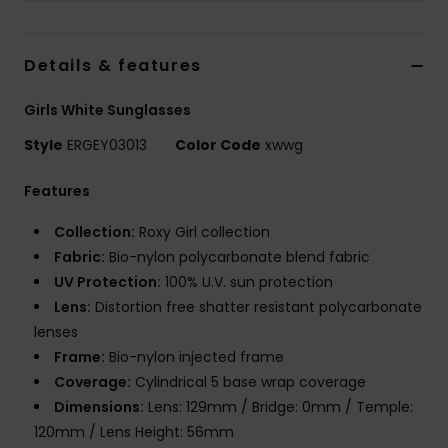
Vaatteet
Details & features
Lisätarvik
Girls White Sunglasses
Kengät
Style
ERGEY03013
Color Code
xwwg
Fitness
Features
Collection:
Roxy Girl collection
Snow
Fabric:
Bio-nylon polycarbonate blend fabric
UV Protection:
100% U.V. sun protection
Lens:
Distortion free shatter resistant polycarbonate
lenses
Frame:
Bio-nylon injected frame
Coverage:
Cylindrical 5 base wrap coverage
Dimensions:
Lens: 129mm / Bridge: 0mm / Temple:
120mm / Lens Height: 56mm