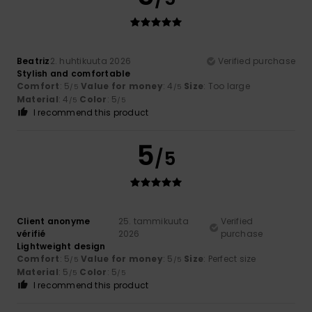
Beatriz
2. huhtikuuta 2026
Verified purchase
Stylish and comfortable
Comfort
: 5
Value for money
: 4
Size
: Too large
/5
/5
Material
: 4
Color
: 5
/5
/5
I recommend this product
5
/5
Client anonyme
25. tammikuuta
Verified
vérifié
2026
purchase
Lightweight design
Comfort
: 5
Value for money
: 5
Size
: Perfect size
/5
/5
Material
: 5
Color
: 5
/5
/5
I recommend this product