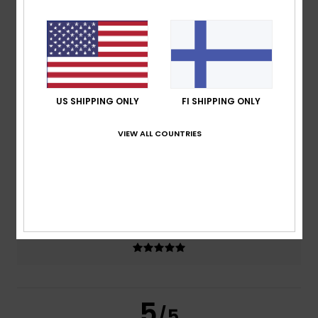
5.0
/5
based on
2 verified reviews
since tammikuuta 2026
100% of our customers recommend this product
US SHIPPING ONLY
FI SHIPPING ONLY
Comfort
Value for money
5.0
4.5
VIEW ALL COUNTRIES
Size
Material
4.5
Too small
Too large
Color
5.0
5
/5