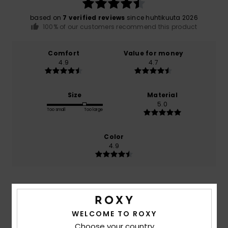
based on
7 verified reviews
since huhtikuuta 2026
100% of our customers recommend this product
Comfort
Value for money
4.9
4.7
Size
Material
5.0
Too small
Too large
Color
4.9
5
/5
WELCOME TO ROXY
Choose your country