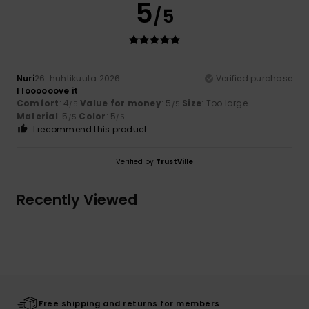
5
/5
Nuri
26. huhtikuuta 2026
Verified purchase
I loooooove it
Comfort
: 4
Value for money
: 5
Size
: Too large
/5
/5
Material
: 5
Color
: 5
/5
/5
I recommend this product
Verified by
TrustVille
Recently Viewed
Free shipping and returns for members