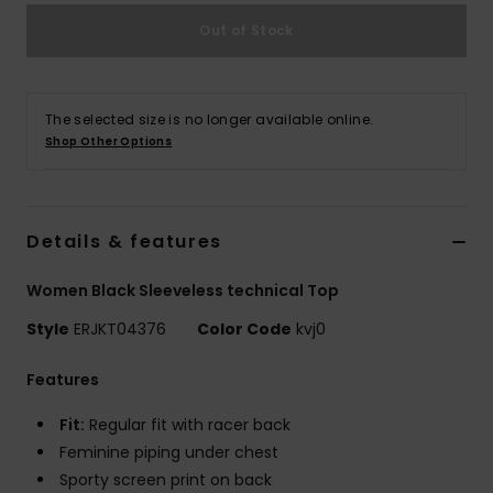
Vaatteet
Out of Stock
Lisätarvik
The selected size is no longer available online.
Kengät
Shop Other Options
Fitness
Details & features
Snow
Women Black Sleeveless technical Top
Style
ERJKT04376
Color Code
kvj0
Features
Fit:
Regular fit with racer back
Feminine piping under chest
Sporty screen print on back