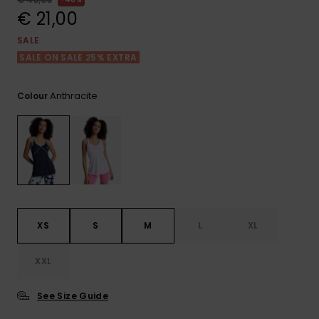
View
Varustekas
Mekot
Talvivaatt
the FAQ
€ 21,00
GIFTCARDS
Huivit ja
SALE
Lumilautai
Jumpsuits &
hanskat
Lainelauta
SALE ON SALE 25% EXTRA
WISHLIST
Playsuits
Hatut & pi
Koulureput
Anthracite
Colour
Shortsit
Aurinkolas
Lisätarvik
Hameet
Märkäpuvu
Suojavaat
XS
S
M
L
XL
& neopreen
lisätarvikk
XXL
Swim
See Size Guide