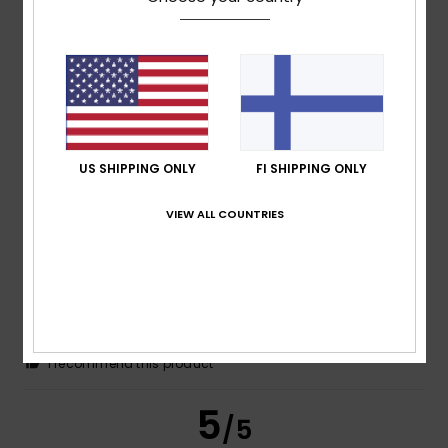
Daniela
8. heinäkuuta 2026
Verified purchase
It fits perfectly.
Comfort
: 5
Value for money
: 5
Size
: Perfect size
/5
/5
Material
: 5
Color
: 5
/5
/5
I recommend this product
3
US SHIPPING ONLY
FI SHIPPING ONLY
/5
VIEW ALL COUNTRIES
Céline
3. heinäkuuta 2026
Verified purchase
It’s a bit big and I’m petite! It’s almost like a dress on me,
but apart from that it’s nice
Comfort
: 5
Value for money
: 5
Size
: Large
Material
:
/5
/5
5
Color
: 5
/5
/5
I recommend this product
5
/5