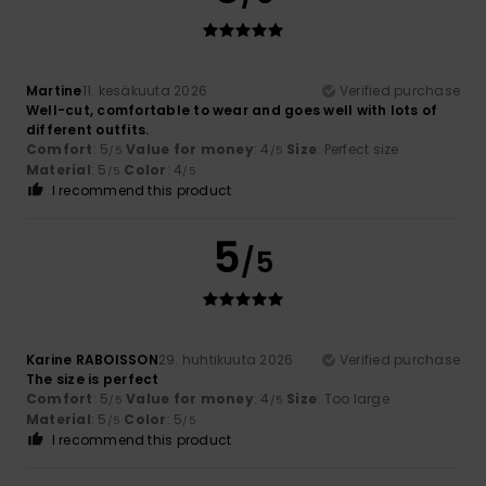
Martine
11. kesäkuuta 2026
Verified purchase
Well-cut, comfortable to wear and goes well with lots of
different outfits.
Comfort
: 5
Value for money
: 4
Size
: Perfect size
/5
/5
Material
: 5
Color
: 4
/5
/5
I recommend this product
5
/5
Karine RABOISSON
29. huhtikuuta 2026
Verified purchase
The size is perfect
Comfort
: 5
Value for money
: 4
Size
: Too large
/5
/5
Material
: 5
Color
: 5
/5
/5
I recommend this product