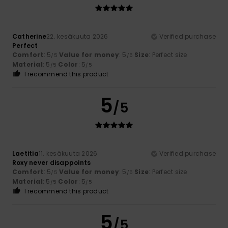
Catherine
22. kesäkuuta 2026
Verified purchase
Perfect
Comfort
: 5
Value for money
: 5
Size
: Perfect size
/5
/5
Material
: 5
Color
: 5
/5
/5
I recommend this product
5
/5
Laetitia
11. kesäkuuta 2026
Verified purchase
Roxy never disappoints
Comfort
: 5
Value for money
: 5
Size
: Perfect size
/5
/5
Material
: 5
Color
: 5
/5
/5
I recommend this product
5
/5