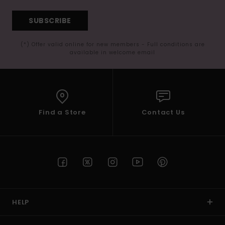
SUBSCRIBE
(*) Offer valid online for new members - Full conditions are
available in welcome email
Find a Store
Contact Us
HELP