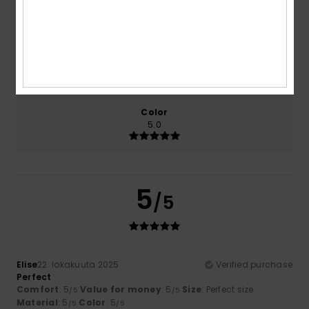
5.0
5.0
Size
Material
5.0
Too small
Too large
Color
5.0
5
/5
Elise
22. lokakuuta 2025
Verified purchase
Perfect
Comfort
: 5
Value for money
: 5
Size
: Perfect size
/5
/5
Material
: 5
Color
: 5
/5
/5