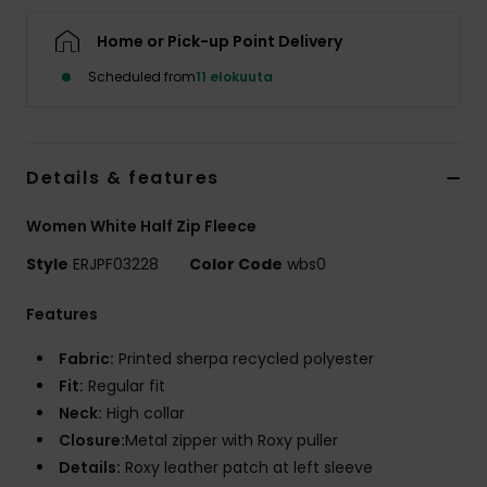
Vaatteet
Home or Pick-up Point Delivery
Lisätarvik
Scheduled from
11 elokuuta
Kengät
Details & features
Fitness
Women White Half Zip Fleece
Style
ERJPF03228
Color Code
wbs0
Snow
Features
Fabric:
Printed sherpa recycled polyester
Fit:
Regular fit
Neck:
High collar
Closure:
Metal zipper with Roxy puller
Details:
Roxy leather patch at left sleeve