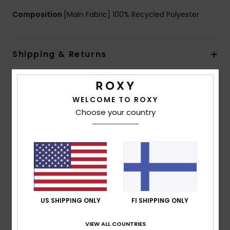
Composition
[Main Fabric] 100% Recycled Polyester
Shipping & Returns
Customer Reviews
WELCOME TO ROXY
Choose your country
Average Score
5.0
/5
based on
1 verified reviews
since lokakuuta 2025
US SHIPPING ONLY
FI SHIPPING ONLY
100% of our customers recommend this product
VIEW ALL COUNTRIES
Comfort
Value for money