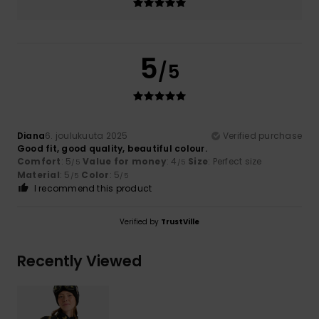
5
/5
Diana
6. joulukuuta 2025
Verified purchase
Good fit, good quality, beautiful colour.
Comfort
: 5
Value for money
: 4
Size
: Perfect size
/5
/5
Material
: 5
Color
: 5
/5
/5
I recommend this product
Verified by
TrustVille
Recently Viewed