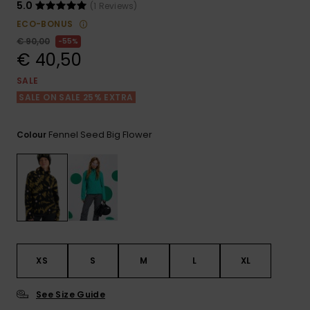
View
Varustekas
Mekot
Talvivaatt
5.0
(1 Reviews)
the FAQ
GIFTCARDS
ECO-BONUS
Huivit ja
€ 90,00
55%
Lumilautai
Jumpsuits &
hanskat
Lainelauta
€ 40,50
WISHLIST
Playsuits
SALE
Hatut & pi
Koulureput
SALE ON SALE 25% EXTRA
Shortsit
Aurinkolas
Lisätarvik
Fennel Seed Big Flower
Colour
Hameet
Märkäpuvu
Suojavaat
& neopreen
lisätarvikk
XS
S
M
L
XL
Swim
See Size Guide