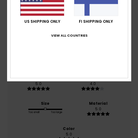
Average Score
US SHIPPING ONLY
FI SHIPPING ONLY
5.0
VIEW ALL COUNTRIES
/5
based on
1 verified reviews
since joulukuuta 2025
100% of our customers recommend this product
Comfort
Value for money
5.0
4.0
Size
Material
5.0
Too small
Too large
Color
5.0