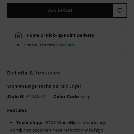
Vaatteet
Add to Cart
Lisätarvik
Home or Pick-up Point Delivery
Kengät
Scheduled from
12 elokuuta
Fitness
Details & features
Snow
Women Beige Technical Mid Layer
Style
ERJFT04972
Color Code
tmg1
Features
Technology:
ROXY WarmFlight technology
combines excellent heat retention with high