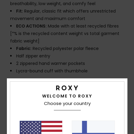
breathability, low weight, and comfy feel
Fit:
Regular, classic fit which offers unrestricted
movement and maximum comfort
ECO ACTIONS:
Made with at least recycled fibres
[*% is the recycled content weight vs total garment
fabric weight]
Fabric:
Recycled polyester polar fleece
Half zipper entry
2 zippered hand warmer pockets
Lycra-bound cuff with thumbhole
Composition
[Main Fabric] 100% Recycled Polyester
WELCOME TO ROXY
Choose your country
Shipping & Returns
Customer Reviews