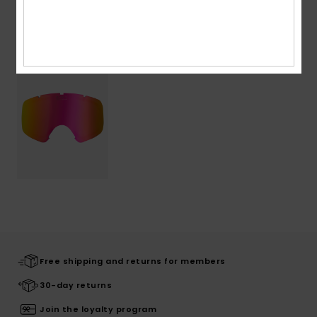
Recently Viewed
Free shipping and returns for members
30-day returns
Join the loyalty program