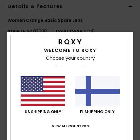
Vaatteet
Details & features
Women Orange Basic Spare Lens
Lisätarvik
Style
ERJGL03008
Color Code
ncv8
Kengät
Features
WELCOME TO ROXY
Choose your country
Lens:
Cylindrical double lens
Fitness
Anti-fog and anti-scratch treatment
UV Protection:
100% UV protection
Snow
Warranty:
2 year warranty
Standard:
Certified EN 174
Composition
[Main Fabric] 100% Plastic
US SHIPPING ONLY
FI SHIPPING ONLY
VIEW ALL COUNTRIES
Shipping & Returns