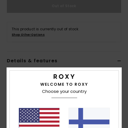
Vaatteet
Out of Stock
Lisätarvik
This product is currently out of stock.
Shop Other Options
Kengät
Fitness
Details & features
Snow
Women Black Medium Coverage Bikini Top
Style
ERJX305346
Color Code
kvj7
WELCOME TO ROXY
Choose your country
Features
Collection:
Mineral collection
Fabric:
Soft, recycled, resistant & stretch 87%
recycled nylon 13% elastane blend fabric