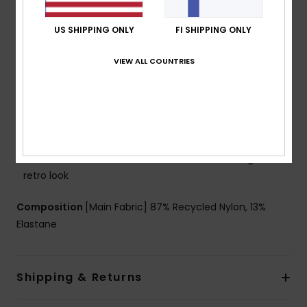
Shape:
Bralette
Neck:
Scoop neck
US SHIPPING ONLY
FI SHIPPING ONLY
Coverage:
Medium coverage
Support:
Regular support
VIEW ALL COUNTRIES
Padding:
Removable pads
Straps:
Adjustable straps with ties
Closure:
Adjustable closure
Cup Size:
Best for A/B/C
Branding:
ROXY rubber plate
Other Features:
Small contrasted rib bindings for a
retro look
Composition
[Main Fabric] 87% Recycled Nylon, 13%
Elastane
Shipping & Returns