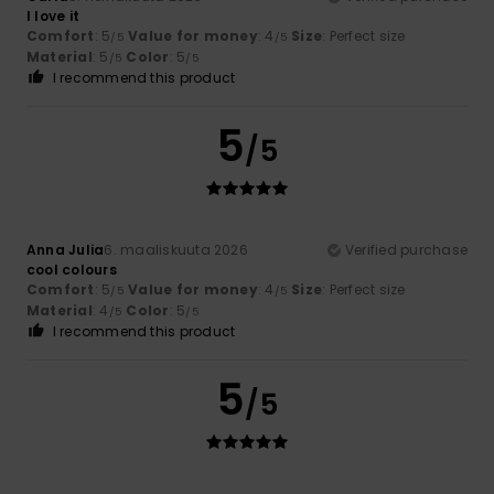
I love it
Comfort
: 5
Value for money
: 4
Size
: Perfect size
/5
/5
Material
: 5
Color
: 5
/5
/5
I recommend this product
5
/5
Anna Julia
6. maaliskuuta 2026
Verified purchase
cool colours
Comfort
: 5
Value for money
: 4
Size
: Perfect size
/5
/5
Material
: 4
Color
: 5
/5
/5
I recommend this product
5
/5