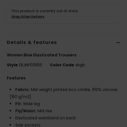
Vaatteet
This product is currently out of stock.
Shop Other Options
Lisätarvik
Kengät
Details & features
Fitness
Women Blue Elasticated Trousers
Style
ERJNP03655
Color Code
xbgb
Snow
Features
Fabric:
Mid weight printed eco crinkle, 100% viscose
[150 g/m2]
Fit:
Wide leg
Fly/Waist:
Mid rise
Elasticated waistband on back
Side pockets