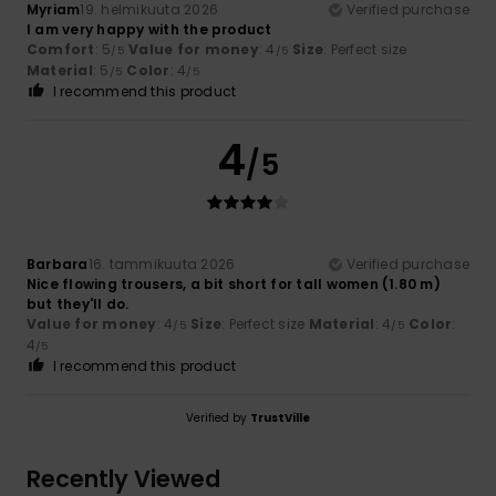
Myriam
19. helmikuuta 2026
Verified purchase
I am very happy with the product
Comfort
: 5
Value for money
: 4
Size
: Perfect size
/5
/5
Material
: 5
Color
: 4
/5
/5
I recommend this product
4
/5
Barbara
16. tammikuuta 2026
Verified purchase
Nice flowing trousers, a bit short for tall women (1.80 m)
but they'll do.
Value for money
: 4
Size
: Perfect size
Material
: 4
Color
:
/5
/5
4
/5
I recommend this product
Verified by
TrustVille
Recently Viewed