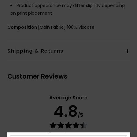
Product appearance may differ slightly depending
on print placement
Composition
[Main Fabric] 100% Viscose
Shipping & Returns
Customer Reviews
Average Score
4.8
/5
based on
4 verified reviews
since tammikuuta 2026