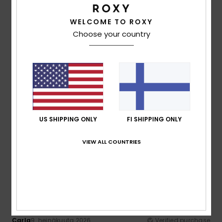
100% of our customers recommend this product
WELCOME TO ROXY
Comfort
Value for money
Choose your country
5.0
4.0
Size
Material
4.5
Too small
Too large
Color
US SHIPPING ONLY
FI SHIPPING ONLY
4.5
VIEW ALL COUNTRIES
5
/5
Carla
9. heinäkuuta 2026
Verified purchase