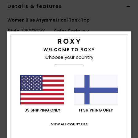
Vaatteet
Details & features
Women Blue Asymmetrical Tank Top
Lisätarvik
Style
7269TKNVY
Color Code
nvy
Kengät
Features
WELCOME TO ROXY
Choose your country
Fabric:
Smooth tricot knit fabric
Fitness
Sculpted, second-skin fit
Asymmetrical strap detail (two on one side, one on
Snow
the other)
Sleek, streamlined shape
Composition
96% Nylon, 4% Elastane
US SHIPPING ONLY
FI SHIPPING ONLY
VIEW ALL COUNTRIES
Shipping & Returns