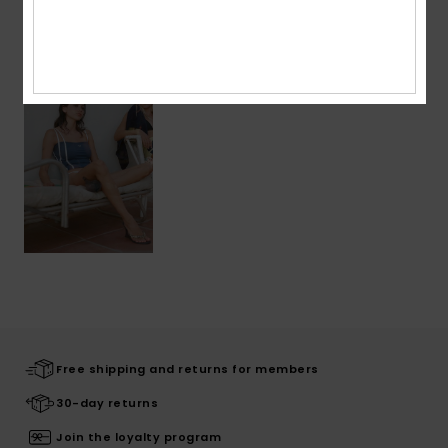
Recently Viewed
Free shipping and returns for members
30-day returns
Join the loyalty program