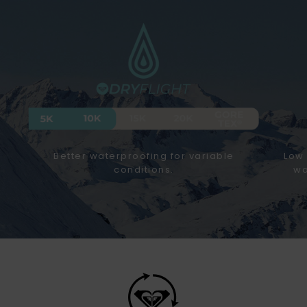
Better waterproofing for variable
Low 
conditions.
wa