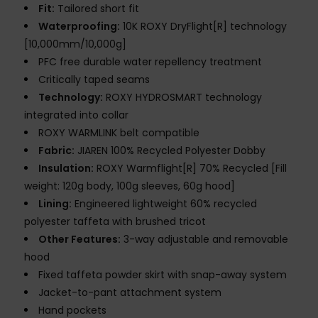
Fit:
Tailored short fit
Waterproofing:
10K ROXY DryFlight[R] technology
[10,000mm/10,000g]
PFC free durable water repellency treatment
Critically taped seams
Technology:
ROXY HYDROSMART technology
integrated into collar
ROXY WARMLINK belt compatible
Fabric:
JIAREN 100% Recycled Polyester Dobby
Insulation:
ROXY Warmflight[R] 70% Recycled [Fill
weight: 120g body, 100g sleeves, 60g hood]
Lining:
Engineered lightweight 60% recycled
polyester taffeta with brushed tricot
Other Features:
3-way adjustable and removable
hood
Fixed taffeta powder skirt with snap-away system
Jacket-to-pant attachment system
Hand pockets