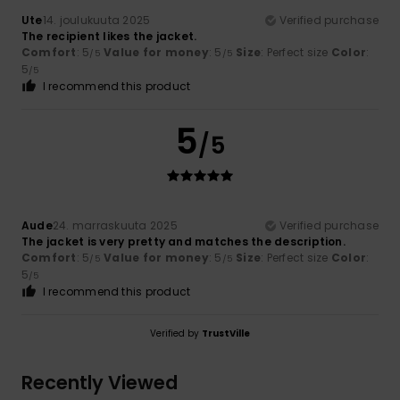
Ute
14. joulukuuta 2025
Verified purchase
The recipient likes the jacket.
Comfort
: 5
Value for money
: 5
Size
: Perfect size
Color
:
/5
/5
5
/5
I recommend this product
5
/5
Aude
24. marraskuuta 2025
Verified purchase
The jacket is very pretty and matches the description.
Comfort
: 5
Value for money
: 5
Size
: Perfect size
Color
:
/5
/5
5
/5
I recommend this product
Verified by
TrustVille
Recently Viewed