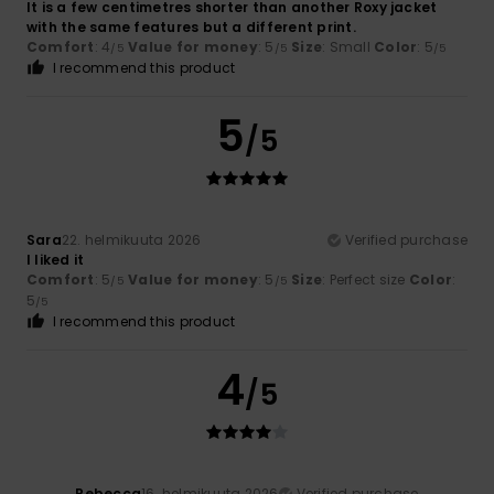
It is a few centimetres shorter than another Roxy jacket
with the same features but a different print.
Comfort
: 4
Value for money
: 5
Size
: Small
Color
: 5
/5
/5
/5
I recommend this product
5
/5
Sara
22. helmikuuta 2026
Verified purchase
I liked it
Comfort
: 5
Value for money
: 5
Size
: Perfect size
Color
:
/5
/5
5
/5
I recommend this product
4
/5
Rebecca
16. helmikuuta 2026
Verified purchase