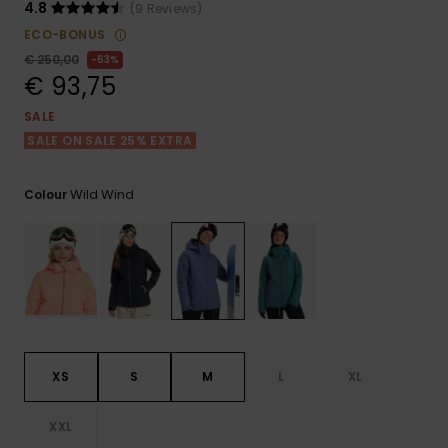
View
Varustekas
Mekot
Talvivaatt
4.8
(9 Reviews)
the FAQ
GIFTCARDS
ECO-BONUS
Huivit ja
€ 250,00
63%
Lumilautai
Jumpsuits &
hanskat
Lainelauta
€ 93,75
WISHLIST
Playsuits
SALE
Hatut & pi
Koulureput
SALE ON SALE 25% EXTRA
Shortsit
Aurinkolas
Lisätarvik
Wild Wind
Colour
Hameet
Märkäpuvu
Suojavaat
& neopreen
lisätarvikk
XS
S
M
L
XL
Swim
XXL