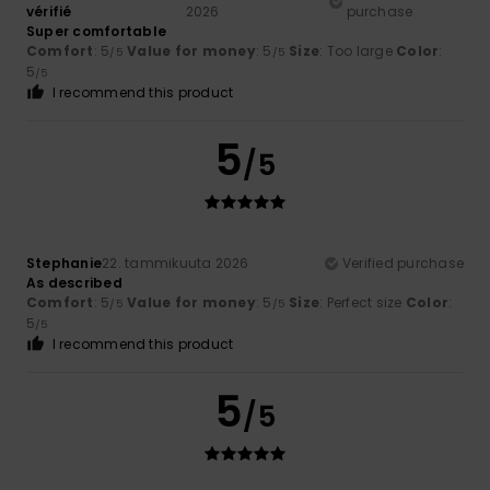
vérifié
2026
purchase
Super comfortable
Comfort
: 5
Value for money
: 5
Size
: Too large
Color
:
/5
/5
5
/5
I recommend this product
5
/5
Stephanie
22. tammikuuta 2026
Verified purchase
As described
Comfort
: 5
Value for money
: 5
Size
: Perfect size
Color
:
/5
/5
5
/5
I recommend this product
5
/5