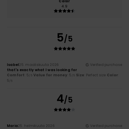
Color
4.9
5
/5
Isabel
25. maaliskuuta 2026
Verified purchase
that's exactly what I was looking for
Comfort
: 5
Value for money
: 5
Size
: Perfect size
Color
:
/5
/5
5
/5
4
/5
Maria
25. helmikuuta 2026
Verified purchase