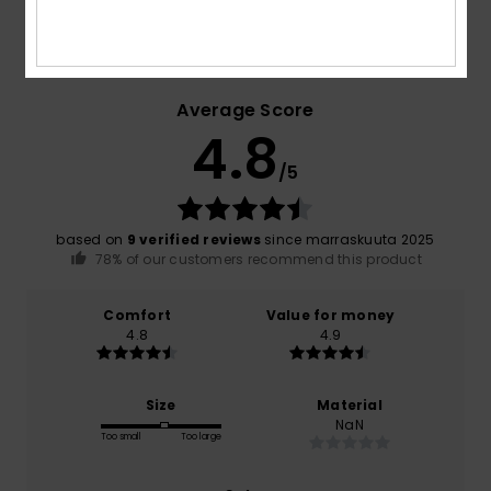
Customer Reviews
Average Score
4.8
/5
based on
9 verified reviews
since marraskuuta 2025
78% of our customers recommend this product
Comfort
Value for money
4.8
4.9
Size
Material
NaN
Too small
Too large