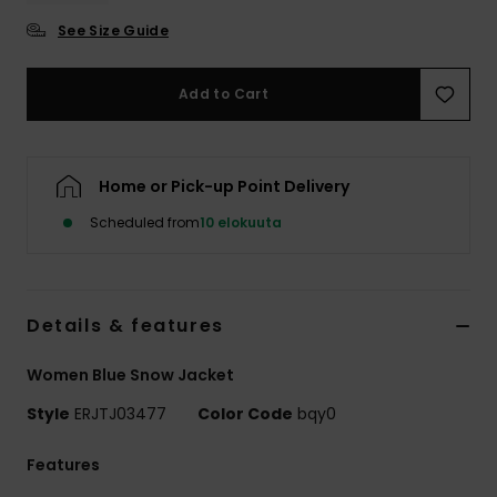
Vaatteet
See Size Guide
Lisätarvik
Add to Cart
Kengät
Home or Pick-up Point Delivery
Fitness
Scheduled from
10 elokuuta
Snow
Details & features
Women Blue Snow Jacket
Style
ERJTJ03477
Color Code
bqy0
Features