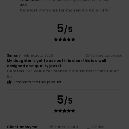
Bon
Comfort
: 4
Value for money
: 4
Color
: 4
/5
/5
/5
5
/5
Simon
8. helmikuuta 2026
Verified purchase
My daughter is yet to use but it is clear this is a well
designed and quality jacket
Comfort
: 5
Value for money
: 5
Size
: Perfect size
Color
:
/5
/5
5
/5
I recommend this product
5
/5
Client anonyme
25. tammikuuta
Verified