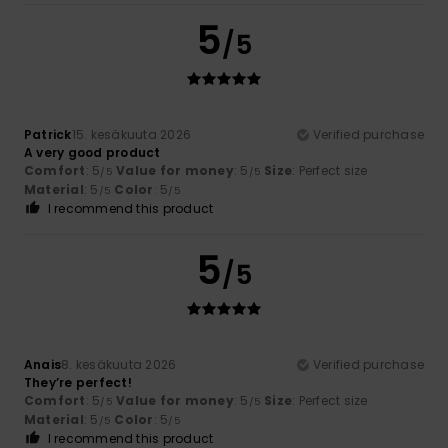
5
/5
Patrick
15. kesäkuuta 2026
Verified purchase
A very good product
Comfort
: 5
Value for money
: 5
Size
: Perfect size
/5
/5
Material
: 5
Color
: 5
/5
/5
I recommend this product
5
/5
Anais
8. kesäkuuta 2026
Verified purchase
They’re perfect!
Comfort
: 5
Value for money
: 5
Size
: Perfect size
/5
/5
Material
: 5
Color
: 5
/5
/5
I recommend this product