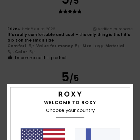
/5
Erika
4. heinäkuuta 2026
Verified purchase
It’s really comfortable and cool – the only thing is that it’s
a bit on the small side
Comfort
: 5
Value for money
: 5
Size
: Large
Material
:
/5
/5
5
Color
: 5
/5
/5
I recommend this product
5
/5
WELCOME TO ROXY
Fanny
22. kesäkuuta 2026
Verified purchase
Choose your country
as expected
Comfort
: 4
Value for money
: 5
Size
: Perfect size
/5
/5
Material
: 5
Color
: 5
/5
/5
I recommend this product