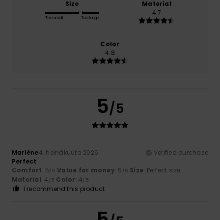
Size
Material
4.7
Too small
Too large
Color
4.8
5
/5
Marlène
4. heinäkuuta 2026
Verified purchase
Perfect
Comfort
: 5
Value for money
: 5
Size
: Perfect size
/5
/5
Material
: 4
Color
: 4
/5
/5
I recommend this product
5