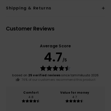
Shipping & Returns
Customer Reviews
Average Score
4.7
/5
based on
25 verified reviews
since tammikuuta 2026
76% of our customers recommend this product
Comfort
Value for money
4.8
4.7