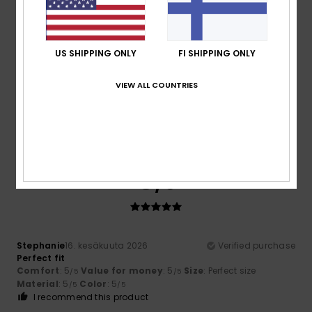
5
/5
US SHIPPING ONLY
FI SHIPPING ONLY
VIEW ALL COUNTRIES
Maria
16. kesäkuuta 2026
Verified purchase
Chests of drawers
Comfort
: 5
Value for money
: 5
Size
: Perfect size
/5
/5
Material
: 5
Color
: 5
/5
/5
I recommend this product
5
/5
Stephanie
16. kesäkuuta 2026
Verified purchase
Perfect fit
Comfort
: 5
Value for money
: 5
Size
: Perfect size
/5
/5
Material
: 5
Color
: 5
/5
/5
I recommend this product