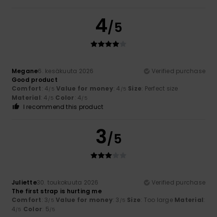
4
/5
Megane
6. kesäkuuta 2026
Verified purchase
Good product
Comfort
: 4
Value for money
: 4
Size
: Perfect size
/5
/5
Material
: 4
Color
: 4
/5
/5
I recommend this product
3
/5
Juliette
30. toukokuuta 2026
Verified purchase
The first strap is hurting me
Comfort
: 3
Value for money
: 3
Size
: Too large
Material
:
/5
/5
4
Color
: 5
/5
/5