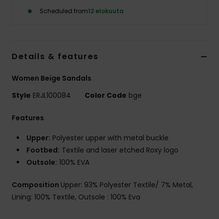
Vaatteet
Scheduled from
12 elokuuta
Lisätarvik
Details & features
Kengät
Women Beige Sandals
Fitness
Style
ERJL100084
Color Code
bge
Features
Snow
Upper:
Polyester upper with metal buckle
Footbed:
Textile and laser etched Roxy logo
Outsole:
100% EVA
Composition
Upper: 93% Polyester Textile/ 7% Metal,
Lining: 100% Textile, Outsole : 100% Eva