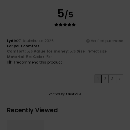
5
/5
Lydie
27. toukokuuta 2026
Verified purchase
For your comfort
Comfort
: 5
Value for money
: 5
Size
: Perfect size
/5
/5
Material
: 5
Color
: 5
/5
/5
I recommend this product
1
2
3
>
Verified by
TrustVille
Recently Viewed