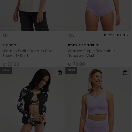
1
3
RECYCLED FIBER
Nightfall
1mm Rise Natural
Women White Dolmen Short
Women Purple Reversible
Sleeve T-Shirt
Neoprene Vest
€ 30,00
€ 70,00
NEW
NEW