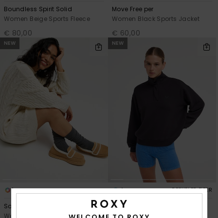
Boundless Spirit Solid
Move Free per
Women Beige Sports Fleece
Women Black Sports Jacket
€ 80,00
€ 60,00
NEW
NEW
1
4
RECYCLED FIBER
Solak
Rise & Vibe Sweet
Women Beige Winter Loafers
Women Black Sweatshirt
WELCOME TO ROXY