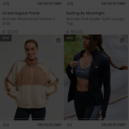
3
5
RECYCLED FIBER
RECYCLED FIBER
Oceanregular Poster
Surfing By Moonlight
Women White Short Sleeve T-
Women Pink Super-Soft Lounge
Shirt
Top
€ 23,00
€ 50,00
NEW
NEW
2
1
RECYCLED FIBER
RECYCLED FIBER