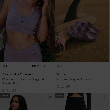
View
Varustekas
Mekot
Talvivaatt
the FAQ
GIFTCARDS
Huivit ja
Lumilautai
Jumpsuits &
hanskat
Lainelauta
WISHLIST
Playsuits
Hatut & pi
Koulureput
Shortsit
Aurinkolas
Lisätarvik
Hameet
Märkäpuvu
1
7
RECYCLED FIBER
Suojavaat
Rise & Vibe Crossed
Kattie
& neopreen
Women Purple Low Support
Women Purple Sliders
Sports Bra
lisätarvikk
€ 35,00
€ 45,00
NEW
NEW
Swim