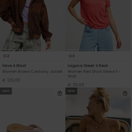
2
3
Have A Blast
Laguna Green V Neck
Women Brown Corduroy Jacket
Women Red Short Sleeve T-
Shirt
€ 120,00
€ 25,00
NEW
NEW