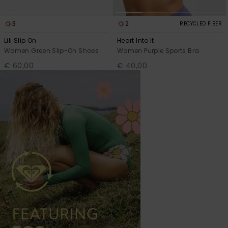
3
2
RECYCLED FIBER
Lili Slip On
Heart Into It
Women Green Slip-On Shoes
Women Purple Sports Bra
€ 60,00
€ 40,00