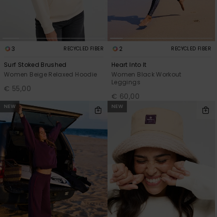
3
2
RECYCLED FIBER
RECYCLED FIBER
Surf Stoked Brushed
Heart Into It
Women Beige Relaxed Hoodie
Women Black Workout
Leggings
€ 55,00
€ 60,00
NEW
NEW