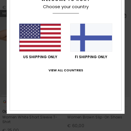
Choose your country
€ 50,00
€ 60,00
NEW
NEW
US SHIPPING ONLY
FI SHIPPING ONLY
VIEW ALL COUNTRIES
4
3
Oceanwave Regular Slub
Lili Slip On
Women White Short Sleeve T-
Women Brown Slip-On Shoes
Shirt
€ 60,00
€ 25,00