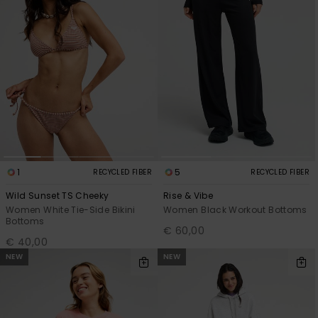
Vaatteet
Lisätarvik
Kengät
Fitness
1
5
RECYCLED FIBER
RECYCLED FIBER
Snow
Wild Sunset TS Cheeky
Rise & Vibe
Women White Tie-Side Bikini
Women Black Workout Bottoms
Bottoms
€ 60,00
€ 40,00
NEW
NEW