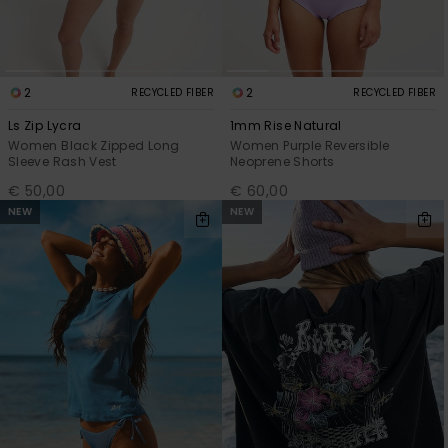
2
2
RECYCLED FIBER
RECYCLED FIBER
Ls Zip Lycra
1mm Rise Natural
Women Black Zipped Long
Women Purple Reversible
Sleeve Rash Vest
Neoprene Shorts
€ 50,00
€ 60,00
NEW
NEW