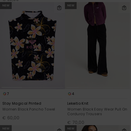
NEW
NEW
7
4
Stay Magical Printed
Lekeitio Knit
Women Black Poncho Towel
Women Black Easy Wear Pull On
Corduroy Trousers
€ 60,00
€ 70,00
NEW
NEW