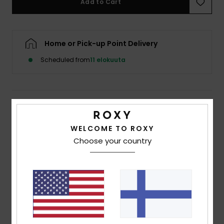
Add to Cart
Vaatteet
Lisätarvik
Home or Pick-up Point Delivery
Scheduled from
11 elokuuta
Kengät
Fitness
Details & features
Snow
WELCOME TO ROXY
Women White Cropped Vest Top
Choose your country
Style
ERJZT06094
Color Code
wza0
Features
Fabric:
Jersey organic cotton [140 g/m2]
Water-based glue used
Fit:
Regular cropped fit