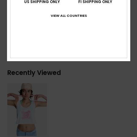
Raw edge bottom finish
US SHIPPING ONLY
FI SHIPPING ONLY
Screenprint on front
VIEW ALL COUNTRIES
Composition
[Main Fabric] 100% Organic Cotton
Shipping & Returns
Recently Viewed