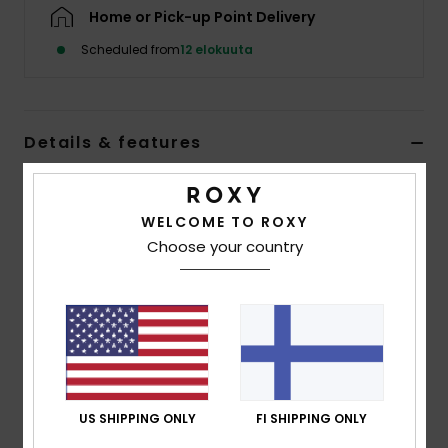
Vaatteet
Home or Pick-up Point Delivery
Scheduled from
12 elokuuta
Lisätarvik
Kengät
Details & features
Women Pink Flip-flops
Fitness
WELCOME TO ROXY
Style
ERJL100071
Color Code
mlw0
Choose your country
Snow
Features
Made with PVC-Free materials
Upper:
clear TR upper straps with integrated glitters
Footbed:
Recycled rubber sponge EVA
Outsole:
Recycled rubber sponge EVA
US SHIPPING ONLY
FI SHIPPING ONLY
Composition
Upper: 100% Synthetic Tr, Lining: 100%