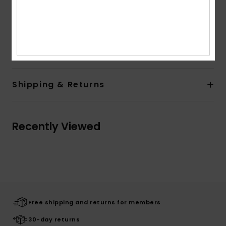
Branding:
Roxy heart logo embroidery
Composition
60% Organic Cotton, 38% Polyester, 2%
Elastane
Shipping & Returns
Recently Viewed
Free shipping and returns for members
30-day returns