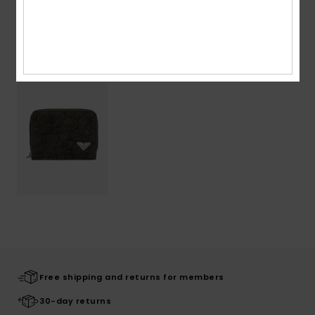
Recently Viewed
Free shipping and returns for members
30-day returns