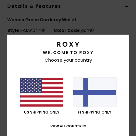
Vaatteet
Details & features
Women Green Corduroy Wallet
Lisätarvik
Style
ERJAA04491
Color Code
gqm0
Kengät
Features
WELCOME TO ROXY
Fabric:
Printed corduroy
Fitness
Choose your country
Pockets/Window:
1 zip-up compartment, card slots,
bill pocket
Snow
Branding:
Roxy metal plate
Dimensions:
3.15" [H] x 4.33" [W] x 0.98" [D] / 8 [H] x
11 [W] x 2.49 [D] cm
Composition
[Main Fabric] 100% Polyester
US SHIPPING ONLY
FI SHIPPING ONLY
VIEW ALL COUNTRIES
Shipping & Returns