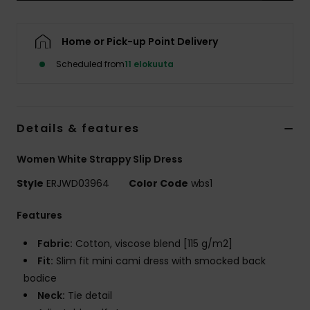
Vaatteet
Home or Pick-up Point Delivery
Lisätarvik
Scheduled from
11 elokuuta
Kengät
Details & features
Fitness
Women White Strappy Slip Dress
Snow
Style
ERJWD03964
Color Code
wbs1
Features
Fabric:
Cotton, viscose blend [115 g/m2]
Fit:
Slim fit mini cami dress with smocked back
bodice
Neck:
Tie detail