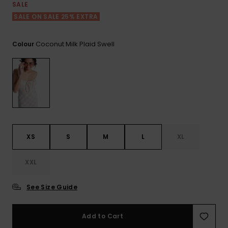
View
Varustekas
Mekot
Talvivaatt
SALE
the FAQ
GIFTCARDS
SALE ON SALE 25% EXTRA
Huivit ja
Lumilautai
Jumpsuits &
hanskat
Lainelauta
WISHLIST
Playsuits
Coconut Milk Plaid Swell
Colour
Hatut & pi
Koulureput
Shortsit
Aurinkolas
Lisätarvik
Hameet
Märkäpuvu
XS
S
M
L
XL
Suojavaat
XXL
& neopreen
lisätarvikk
See Size Guide
Swim
Add to Cart