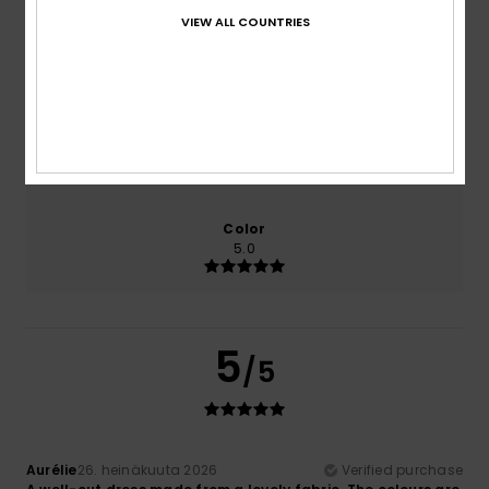
VIEW ALL COUNTRIES
Comfort
Value for money
5.0
4.0
Size
Material
5.0
Too small
Too large
Color
5.0
5
/5
Aurélie
26. heinäkuuta 2026
Verified purchase