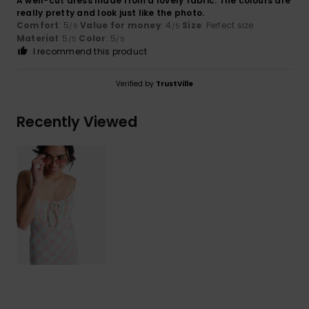
A well-cut dress made from a lovely fabric. The colours are
really pretty and look just like the photo.
Comfort
: 5
Value for money
: 4
Size
: Perfect size
/5
/5
Material
: 5
Color
: 5
/5
/5
I recommend this product
Verified by
TrustVille
Recently Viewed