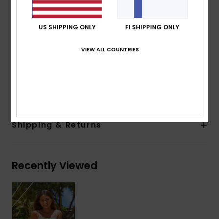
Straps:
Adjustable straps with rings and sliders
Closure:
Fixed
US SHIPPING ONLY
FI SHIPPING ONLY
Print placement may differ from one bikini to
another
VIEW ALL COUNTRIES
Contrasted binding
Composition
[Main Fabric] 82% Recycled Polyester, 18%
Elastane
Shipping & Returns
Recently Viewed