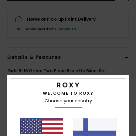
Vaatteet
Home or Pick-up Point Delivery
Lisätarvik
Scheduled from
11 elokuuta
Kengät
Details & features
Fitness
Girls 6-16 Green Two Piece Bralette Bikini Set
Snow
Style
ERGX203696
Color Code
gld8
WELCOME TO ROXY
Features
Choose your country
Fabric:
Soft, strong, recycled, resistant and stretch
fabric
Shape:
Bralette set
Padding:
Removable for 12-16 yrs.