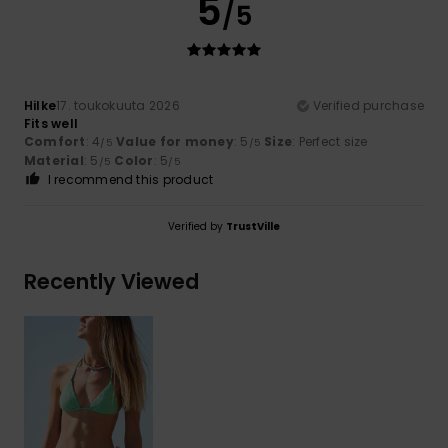
5
/5
Hilke
17. toukokuuta 2026
Verified purchase
Fits well
Comfort
: 4
Value for money
: 5
Size
: Perfect size
/5
/5
Material
: 5
Color
: 5
/5
/5
I recommend this product
Verified by
TrustVille
Recently Viewed