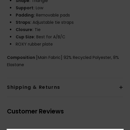
Shape:
Triangle
Support:
Low
Padding:
Removable pads
Straps:
Adjustable tie straps
Closure:
Tie
Cup Size:
Best for A/B/C
ROXY rubber plate
Composition
[Main Fabric] 92% Recycled Polyester, 8%
Elastane
Shipping & Returns
Customer Reviews