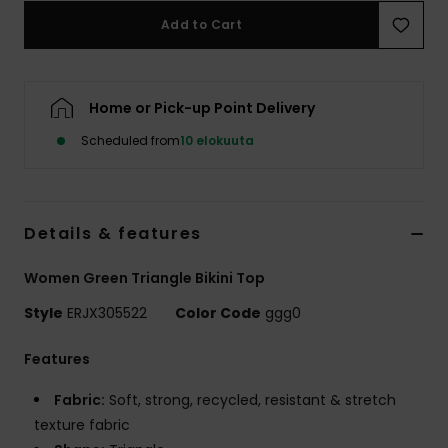
Vaatteet
Add to Cart
Lisätarvik
Home or Pick-up Point Delivery
Kengät
Scheduled from
10 elokuuta
Fitness
Details & features
Snow
Women Green Triangle Bikini Top
Style
ERJX305522
Color Code
ggg0
Features
Fabric:
Soft, strong, recycled, resistant & stretch
texture fabric