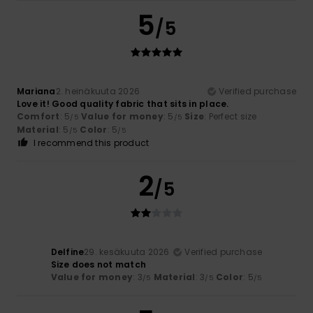
5
/5
Mariana
2. heinäkuuta 2026
Verified purchase
Love it! Good quality fabric that sits in place.
Comfort
: 5
Value for money
: 5
Size
: Perfect size
/5
/5
Material
: 5
Color
: 5
/5
/5
I recommend this product
2
/5
Delfine
29. kesäkuuta 2026
Verified purchase
Size does not match
Value for money
: 3
Material
: 3
Color
: 5
/5
/5
/5