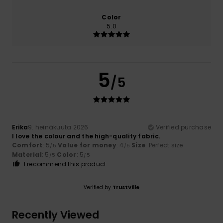
Color
5.0
5
/5
Erika
9. heinäkuuta 2026
Verified purchase
I love the colour and the high-quality fabric.
Comfort
: 5
Value for money
: 4
Size
: Perfect size
/5
/5
Material
: 5
Color
: 5
/5
/5
I recommend this product
Verified by
TrustVille
Recently Viewed