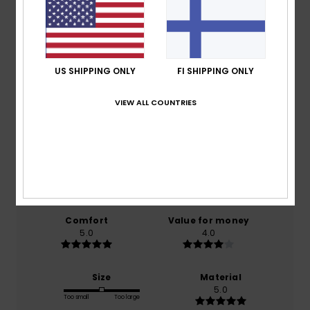
Customer Reviews
US SHIPPING ONLY
FI SHIPPING ONLY
Average Score
VIEW ALL COUNTRIES
5.0
/5
based on
1 verified reviews
since heinäkuuta 2026
100% of our customers recommend this product
Comfort
Value for money
5.0
4.0
Size
Material
5.0
Too small
Too large