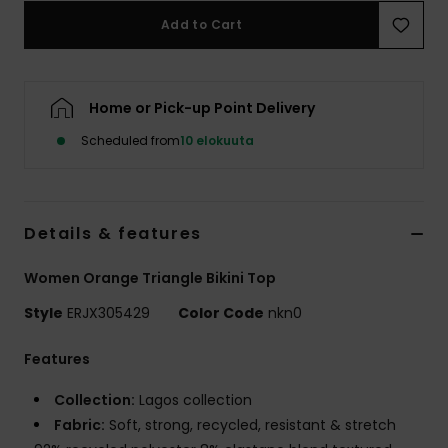
Vaatteet
Add to Cart
Lisätarvik
Home or Pick-up Point Delivery
Kengät
Scheduled from
10 elokuuta
Fitness
Details & features
Snow
Women Orange Triangle Bikini Top
Style
ERJX305429
Color Code
nkn0
Features
Collection:
Lagos collection
Fabric:
Soft, strong, recycled, resistant & stretch