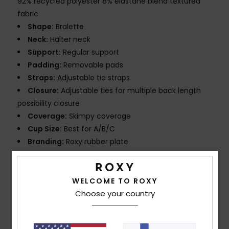
92% recycled polyester 8% elastane blend textured
fabric
Shape:
Bralette
Neck:
Halter neck
Support:
Regular support
Padding:
Removable pads
Straps:
Adjustable tie straps
Closure:
Adjustable ties for multiple back length
possibility closure
Coverage:
Skimpy coverage
Cup Size:
Best for A/B/C
Branding:
Roxy rubber plate
Composition
[Main Fabric] 92% Recycled Polyester, 8%
Elastane
WELCOME TO ROXY
Choose your country
Shipping & Returns