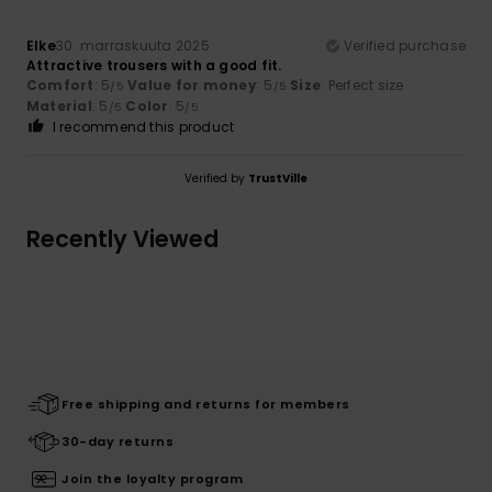
Elke
30. marraskuuta 2025
Verified purchase
Attractive trousers with a good fit.
Comfort
: 5
Value for money
: 5
Size
: Perfect size
/5
/5
Material
: 5
Color
: 5
/5
/5
I recommend this product
Verified by
TrustVille
Recently Viewed
Free shipping and returns for members
30-day returns
Join the loyalty program