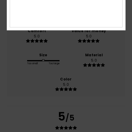
based on
1 verified reviews
since marraskuuta 2025
100% of our customers recommend this product
Comfort
Value for money
5.0
5.0
Size
Material
5.0
Too small
Too large
Color
5.0
5
/5