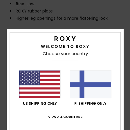
Rise:
Low
ROXY rubber plate
Higher leg openings for a more flattering look
Composition
[Main Fabric] 92% Recycled Polyester, 8%
Elastane
WELCOME TO ROXY
Choose your country
Shipping & Returns
Customer Reviews
US SHIPPING ONLY
FI SHIPPING ONLY
Average Score
5.0
VIEW ALL COUNTRIES
/5