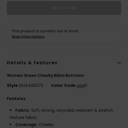
Vaatteet
Out of Stock
Lisätarvik
This product is currently out of stock.
Kengät
Shop Other Options
Fitness
Details & features
Snow
Women Green Cheeky Bikini Bottoms
Style
ERJX405073
Color Code
ggg0
Features
Fabric:
Soft, strong, recycled, resistant & stretch
texture fabric
Coverage:
Cheeky