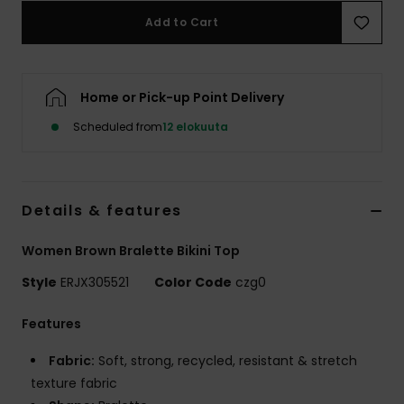
Vaatteet
Add to Cart
Lisätarvik
Home or Pick-up Point Delivery
Kengät
Scheduled from
12 elokuuta
Fitness
Details & features
Snow
Women Brown Bralette Bikini Top
Style
ERJX305521
Color Code
czg0
Features
Fabric:
Soft, strong, recycled, resistant & stretch
texture fabric