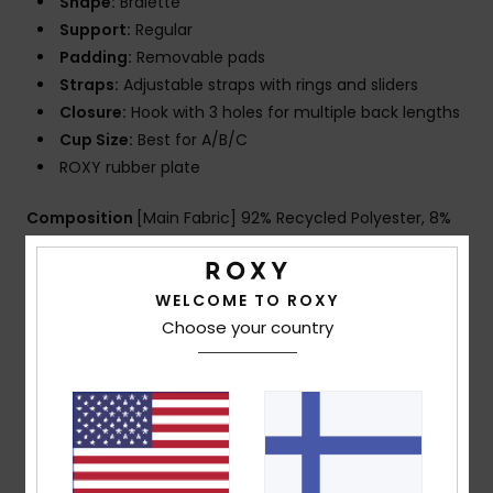
Shape:
Bralette
Support:
Regular
Padding:
Removable pads
Straps:
Adjustable straps with rings and sliders
Closure:
Hook with 3 holes for multiple back lengths
Cup Size:
Best for A/B/C
ROXY rubber plate
Composition
[Main Fabric] 92% Recycled Polyester, 8%
Elastane
WELCOME TO ROXY
Choose your country
Shipping & Returns
Customer Reviews