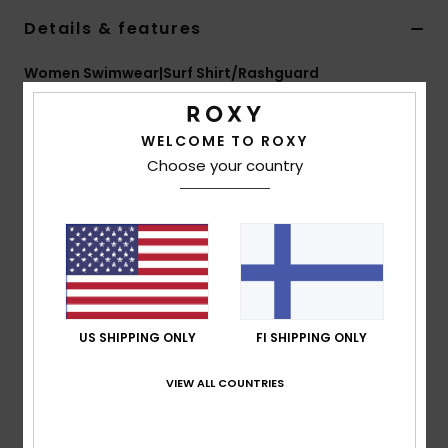
Vaatteet
Details & features
Lisätarvik
Women Swimwear|Surf Shirt/Rashguard
Style
ERJWR03875
Kengät
WELCOME TO ROXY
Features
Choose your country
Fitness
Fabric:
Soft, resistant stretch, recycled fabric
Fit:
Fitted
Printed sleeves and top of body
Snow
Open back with butterfly clip closure at top
Print placement may differ
Colourful binding at leg opening for a retro style
US SHIPPING ONLY
FI SHIPPING ONLY
Body fully lined
Screen logo at centre back
VIEW ALL COUNTRIES
Removable cups
Composition
[Main Fabric] 87% Recycled Nylon, 13%