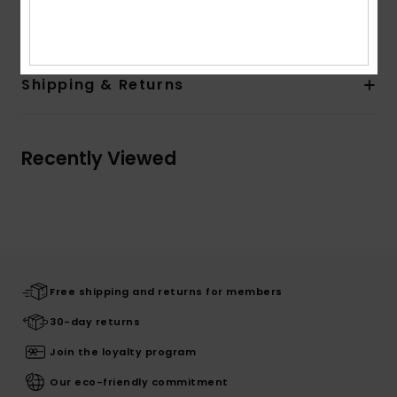
Elastane
Shipping & Returns
Recently Viewed
Free shipping and returns for members
30-day returns
Join the loyalty program
Our eco-friendly commitment