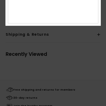
Composition
[Main Fabric] 88% Recycled Polyester, 12%
Elastane
Shipping & Returns
Recently Viewed
Free shipping and returns for members
30-day returns
Join the loyalty program