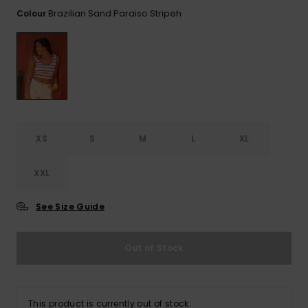
View
Varustekas
Mekot
Talvivaatt
the FAQ
Brazilian Sand Paraiso Stripeh
Colour
GIFTCARDS
Huivit ja
Lumilautai
Jumpsuits &
hanskat
Lainelauta
WISHLIST
Playsuits
Hatut & pi
Koulureput
Shortsit
Aurinkolas
Lisätarvik
Hameet
XS
S
M
L
XL
Märkäpuvu
XXL
Suojavaat
See Size Guide
& neopreen
lisätarvikk
Out of Stock
Swim
This product is currently out of stock.