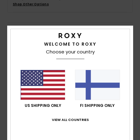
Vaatteet
Shop Other Options
Lisätarvik
Details & features
Kengät
WELCOME TO ROXY
Women Multi Ribbed Tank Top
Choose your country
Style
ERJKT04146
Color Code
xkmb
Fitness
Features
Snow
Fabric:
Cotton polyester elastane blend rib knit
fabric
Fit:
Fitted fit
US SHIPPING ONLY
FI SHIPPING ONLY
Neck:
Scoop neck
Sleeves:
Sleeveless
VIEW ALL COUNTRIES
Other Features: Lettuce edge detail on hem
Composition
[Main Fabric] 58% Cotton, 39% Polyester,