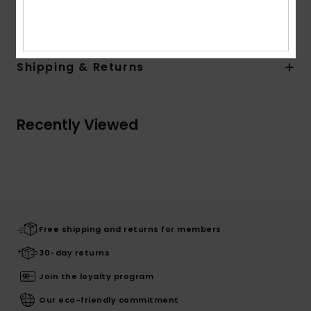
3% Elastane
Shipping & Returns
Recently Viewed
Free shipping and returns for members
30-day returns
Join the loyalty program
Our eco-friendly commitment