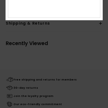
3% Elastane
Shipping & Returns
Recently Viewed
Free shipping and returns for members
30-day returns
Join the loyalty program
Our eco-friendly commitment