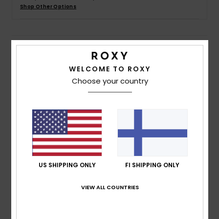
Vaatteet
Shop Other Options
Lisätarvik
Details & features
Kengät
WELCOME TO ROXY
Women Multi Ribbed Tank Top
Choose your country
Style
ERJKT04146
Color Code
xkmb
Fitness
Features
Snow
Fabric:
Cotton polyester elastane blend rib knit
fabric
Fit:
Fitted fit
US SHIPPING ONLY
FI SHIPPING ONLY
Neck:
Scoop neck
Sleeves:
Sleeveless
VIEW ALL COUNTRIES
Other Features: Lettuce edge detail on hem
Composition
[Main Fabric] 58% Cotton, 39% Polyester,