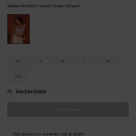
View
Varustekas
Mekot
Talvivaatt
the FAQ
Brazilian Sand Paraiso Stripeh
Colour
GIFTCARDS
Huivit ja
Lumilautai
Jumpsuits &
hanskat
Lainelauta
WISHLIST
Playsuits
Hatut & pi
Koulureput
Shortsit
Aurinkolas
Lisätarvik
Hameet
XS
S
M
L
XL
Märkäpuvu
XXL
Suojavaat
See Size Guide
& neopreen
lisätarvikk
Out of Stock
Swim
This product is currently out of stock.